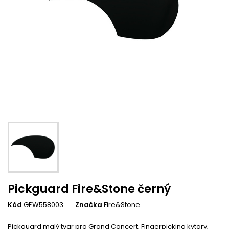
Pickguard Fire&Stone černý
Kód
GEW558003
Značka
Fire&Stone
Pickguard malý tvar pro Grand Concert, Fingerpicking kytary,