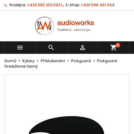
Prodejna:
+420 585 202 502
E-shop:
+420 588 491 044
0



shopping_cart
Domů
Kytary
Příslušenství
Pickguard
Pickguard
Fire&Stone černý