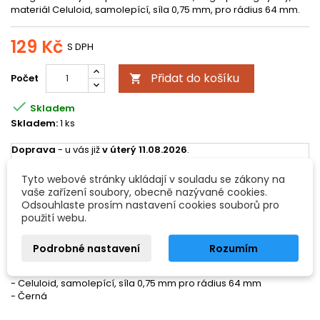
materiál Celuloid, samolepící, síla 0,75 mm, pro rádius 64 mm.
129 Kč
S DPH
Přidat do košíku
Počet


Skladem
Skladem:
1 ks
Doprava
- u vás již
v úterý 11.08.2026
.
Všechny možnosti doručení
Tyto webové stránky ukládají v souladu se zákony na
vaše zařízení soubory, obecně nazývané cookies.
Odsouhlaste prosím nastavení cookies souborů pro
POPIS
DETAILY PRODUKTU
použití webu.
Úderová deska Chránič krytu
Podrobné nastavení
Rozumím
Malý tvar pro Grand Concet / Fingerpicking kytary
- Celuloid, samolepící, síla 0,75 mm pro rádius 64 mm
- Černá