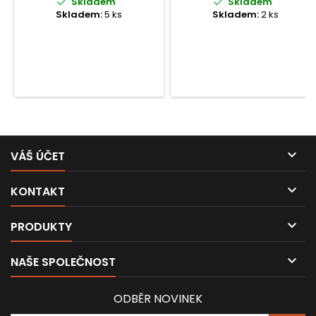


Skladem
Skladem
Skladem:
5 ks
Skladem:
2 ks

VÁŠ ÚČET

KONTAKT

PRODUKTY

NAŠE SPOLEČNOST
ODBĚR NOVINEK