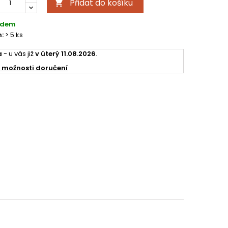
Přidat do košíku

adem
:
> 5 ks
a
- u vás již
v úterý 11.08.2026
.
 možnosti doručení