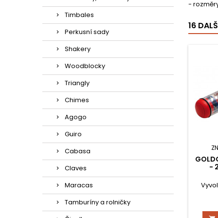
- rozměr
Timbales
16 DAL
Perkusní sady
Shakery
Woodblocky
Triangly
Chimes
Agogo
Guiro
Z
Cabasa
GOLDO
- 
Claves
Maracas
Vyvo
Tamburíny a rolničky