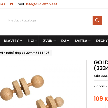
 044
E-mail:
info@audioworks.cz

KLÁVESY
BICÍ
ZVUK
DJ
SVĚTLA
DECHY
N - ruční klapač 20mm (33340)
GOLD
(333
Kód
333
Klapač 
109 