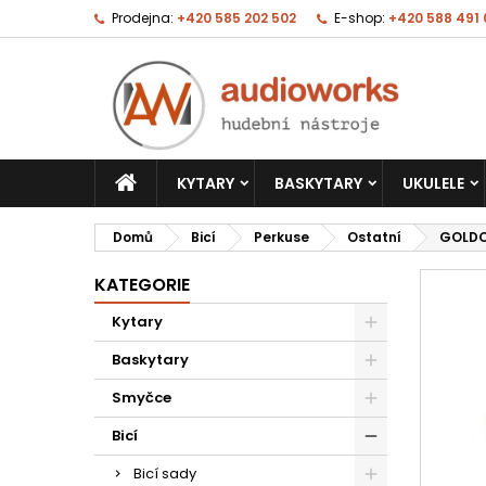
Prodejna:
+420 585 202 502
E-shop:
+420 588 491
KYTARY
BASKYTARY
UKULELE
Domů
Bicí
Perkuse
Ostatní
GOLDO
KATEGORIE
Kytary
Baskytary
Smyčce
Bicí
Bicí sady