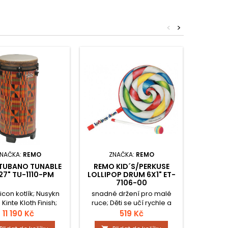
<
>
NAČKA:
REMO
ZNAČKA:
REMO
ZN
TUBANO TUNABLE
REMO KID´S/PERKUSE
GOLD
 27" TU-1110-PM
LOLLIPOP DRUM 6X1" ET-
OCEA
7106-00
icon kotlík; Nusykn
snadné držení pro malé
Dřevěný
 Kinte Kloth Finish;
ruce; Děti se učí rychle a
ní pro ladící klíč;
snadno, drum rytmy; s
11 190 Kč
519 Kč
vícebarevnými paličkami;