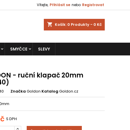
Vítejte,
Přihlásit se
nebo
Registrovat
shopping_cart
Košík:
0
Produkty - 0 Kč
SMYČCE
SLEVY
ON - ruční klapač 20mm
40)
40
Značka
Goldon
Katalog
Goldon.cz
20mm
Kč
S DPH