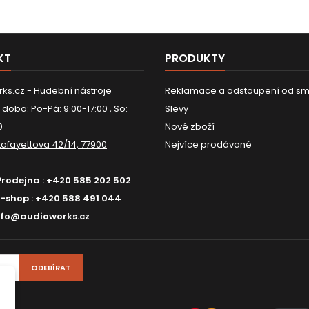
KT
PRODUKTY
ks.cz - Hudební nástroje
Reklamace a odstoupení od sm
 doba: Po-Pá: 9:00-17:00 , So:
Slevy
0
Nové zboží
Lafayettova 42/14, 77900
Nejvíce prodávané
Prodejna :
+420 585 202 502
E-shop :
+420 588 491 044
nfo@audioworks.cz