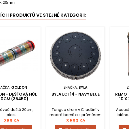
y: 20mm
ŠÍCH PRODUKTŮ VE STEJNÉ KATEGORII:
NAČKA:
GOLDON
ZNAČKA:
BYLA
Z
N - DEŠŤOVÁ HŮL
BYLA LCT14 - NAVY BLUE
REMO 
20CM (35450)
10 X
lávač deště 20cm,
Tongue drum v C ladění v
Acoust
plast.
modré barvě a s průměrem
blána;
14" vyrobený z nerezové
Napíná
389 Kč
3 590 Kč
oceli.