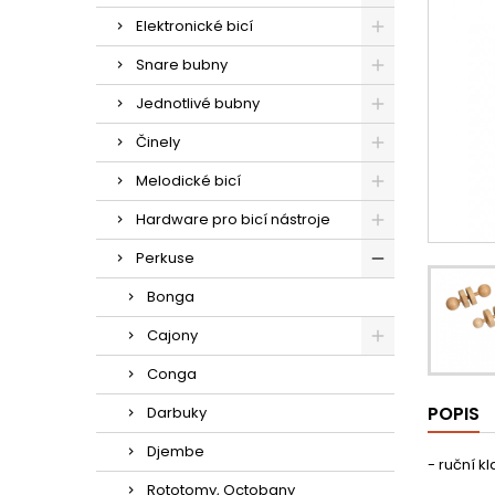
Elektronické bicí
Snare bubny
Jednotlivé bubny
Činely
Melodické bicí
Hardware pro bicí nástroje
Perkuse
Bonga
Cajony
Conga
POPIS
Darbuky
Djembe
- ruční 
Rototomy, Octobany