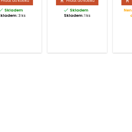
Přidat do košíku
Přidat do košíku




Skladem
Skladem
Nen
Skladem:
3 ks
Skladem:
1 ks