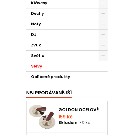
Klávesy
Dechy
Noty
DJ
Zvuk
Světla
Slevy
Oblíbené produkty
NEJPRODÁVANÉJŠÍ
GOLDON OCELOVÉ PRSTOVÉ ČINELKY
159 Kč
Skladem:
> 5 ks