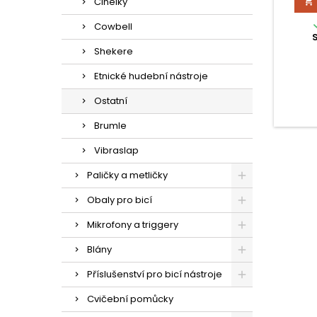
Činelky

Cowbell
Shekere
Etnické hudební nástroje
Ostatní
Brumle
Vibraslap
Paličky a metličky
Obaly pro bicí
Mikrofony a triggery
Blány
Příslušenství pro bicí nástroje
Cvičební pomůcky