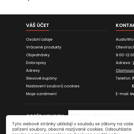
VÁŠ ÚČET
KONTA
Osobní údaje
AudioWor
Vrácené produkty
Otevírací
Objednávky
9:00-12:0
Dobropisy
Adresa :
Adresy
Olomouc
Slevové kupóny
Telefon:
Nastavení souborů cookies
Moje oznámení
E-mail:
i
ODBĚR NOVINEK
Tyto webové stránky ukládají v souladu se zákony na vaše
zařízení soubory, obecně nazývané cookies. Odsouhlaste