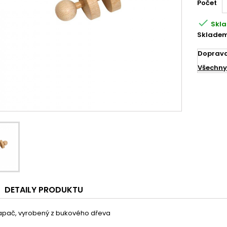
Počet

Skl
Skladem
Doprav
Všechny
DETAILY PRODUKTU
klapač, vyrobený z bukového dřeva