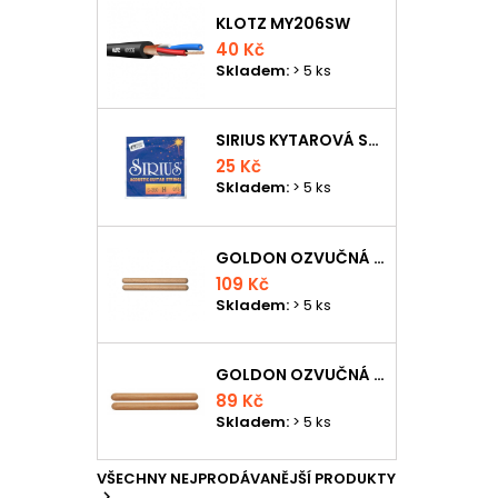
KLOTZ MY206SW
40 Kč
Skladem:
> 5 ks
SIRIUS KYTAROVÁ STRUNA
25 Kč
Skladem:
> 5 ks
GOLDON OZVUČNÁ DŘÍVKA 18 X 200MM
109 Kč
Skladem:
> 5 ks
GOLDON OZVUČNÁ DŘÍVKA 15 X 150MM
89 Kč
Skladem:
> 5 ks
VŠECHNY NEJPRODÁVANĚJŠÍ PRODUKTY
