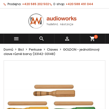
Prodejna:
+420 585 202 502
E-shop:
+420 588 491 044
0



shopping_cart
Domů
Bicí
Perkuse
Claves
GOLDON - jednotónový
clave různé barvy (33142-33148)