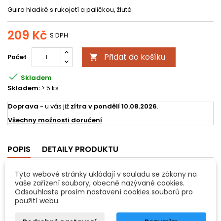
Guiro hladké s rukojetí a paličkou, žluté
209 Kč
S DPH
Přidat do košíku
Počet


Skladem
Skladem:
> 5 ks
Doprava
- u vás již
zítra v pondělí 10.08.2026
.
Všechny možnosti doručení
POPIS
DETAILY PRODUKTU
- jednotónový clave vyrobený z bukového dřeva
Tyto webové stránky ukládají v souladu se zákony na
vaše zařízení soubory, obecně nazývané cookies.
- dodáváno s paličkou
Odsouhlaste prosím nastavení cookies souborů pro
použití webu.
- hygienicky nezávadná barva (lak)