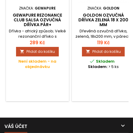
ZNAČKA:
GEWAPURE
ZNAČKA:
GOLDON
GEWAPURE REZONANCE
GOLDON OZVUČNÁ
CLUB SALSA OZVUČNÁ
DŘÍVKA ZELENÁ 18 X 200
DŘÍVKA PÁR+
MM
Dřívka - africký způsob; Velké
Dřevěná ozvučná dřívka,
rezonanční dřívko s
zelená, 18x200 mm, v párech.
vyfrézováním; Malé dřevěná
289 Kč
119 Kč
destička; Rozměry uderové
Přidat do košíku
Přidat do košíku


desky: průměr 20 mm, délka
18 cm; Rozměr rezonanční

Není skladem - na
Skladem
plochy: průměr 32 mm, délka
objednávku
Skladem:
> 5 ks
25,5 cm; Balení, které
podporuje prodej/4 barevné;

VÁŠ ÚČET