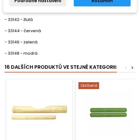
Podrobné nastavení
Rozumím
- při objednávce upřesněte barvu:
- 33142 - žlutá
- 33144 - červená
- 33146 - zelená
- 33148 - modrá
16 DALŠÍCH PRODUKTŮ VE STEJNÉ KATEGORII:
<
>
Oblíbené