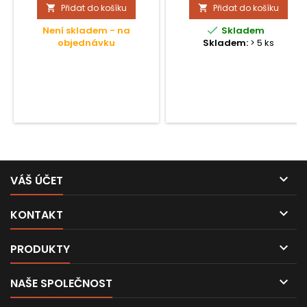
Přidat do košíku
Přidat do košíku



Není skladem - na
Skladem
objednávku
Skladem:
> 5 ks

VÁŠ ÚČET

KONTAKT

PRODUKTY

NAŠE SPOLEČNOST