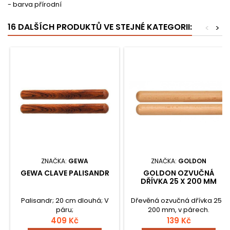
- barva přírodní
16 DALŠÍCH PRODUKTŮ VE STEJNÉ KATEGORII:
<
>
ZNAČKA:
GEWA
ZNAČKA:
GOLDON
GEWA CLAVE PALISANDR
GOLDON OZVUČNÁ
DŘÍVKA 25 X 200 MM
Palisandr; 20 cm dlouhá; V
Dřevěná ozvučná dřívka 25 x
páru;
200 mm, v párech.
409 Kč
139 Kč