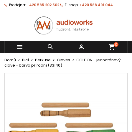
Prodejna:
+420 585 202 502
E-shop:
+420 588 491 044
0



shopping_cart
Domů
Bicí
Perkuse
Claves
GOLDON - jednotónový
clave - barva přírodní (33140)