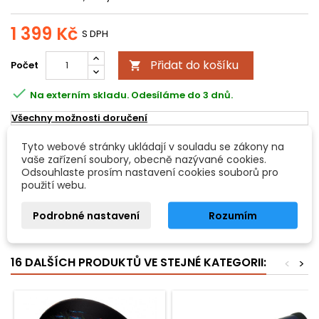
1 399 Kč
S DPH
Přidat do košíku
Počet


Na externím skladu. Odesíláme do 3 dnů.
Všechny možnosti doručení
Tyto webové stránky ukládají v souladu se zákony na
POPIS
DETAILY PRODUKTU
vaše zařízení soubory, obecně nazývané cookies.
Odsouhlaste prosím nastavení cookies souborů pro
použití webu.
Dimavery Ocean bubínek, velký
Podrobné nastavení
Rozumím
Ocean bubínek, velký. Dřevěný rám, 2 plastové blány. Naplněný
kovovými kuličkami. Průměr 40 cm.
16 DALŠÍCH PRODUKTŮ VE STEJNÉ KATEGORII:
<
>