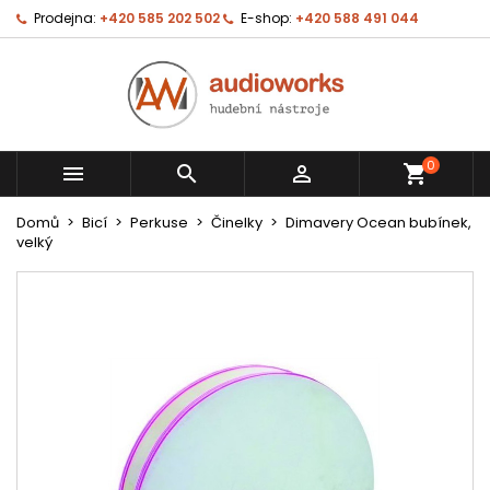
Prodejna:
+420 585 202 502
E-shop:
+420 588 491 044
0



shopping_cart
Domů
Bicí
Perkuse
Činelky
Dimavery Ocean bubínek,
velký