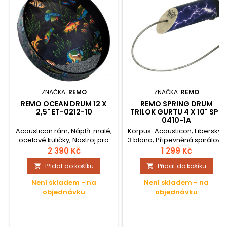
ZNAČKA:
REMO
ZNAČKA:
REMO
REMO OCEAN DRUM 12 X
REMO SPRING DRUM
2,5" ET-0212-10
TRILOK GURTU 4 X 10" SP-
0410-1A
Acousticon rám; Náplň: malé,
Korpus-Acousticon; Fiberskyn
ocelové kuličky; Nástroj pro
3 blána; Připevněná spirálová
efekty; Ideální pro hudbu,
pružina na napnuté bláně
2 390 Kč
1 299 Kč
terapii hudbou a činnost s
vydává efekt/zvuk; Efekt:
Přidat do košíku
Přidat do košíku


dětmi; Imituje zvuk - šum
hrom/bouřka; Stormy Finish;
mořského příboje; Fish
Šikmé;
Není skladem - na
Není skladem - na
Graphic ;
objednávku
objednávku