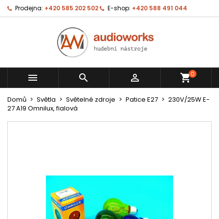
Prodejna:
+420 585 202 502
E-shop:
+420 588 491 044
0



shopping_cart
Domů
Světla
Světelné zdroje
Patice E27
230V/25W E-
27 A19 Omnilux, fialová