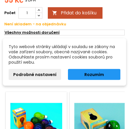
55 Kč
S DPH
Přidat do košíku
Počet

Není skladem - na objednávku
Všechny možnosti doručení
Tyto webové stránky ukládají v souladu se zákony na
POPIS
DETAILY PRODUKTU
vaše zařízení soubory, obecně nazývané cookies.
Odsouhlaste prosím nastavení cookies souborů pro
použití webu.
230V/25W E-27 A19 Omnilux, fialová
Podrobné nastavení
Rozumím
16 DALŠÍCH PRODUKTŮ VE STEJNÉ KATEGORII:
<
>