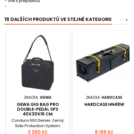
- Vně s přepážkou
-
16 DALŠÍCH PRODUKTŮ VE STEJNÉ KATEGORII:
<
>
ZNAČKA:
GEWA
ZNAČKA:
HARDCASE
GEWA GIG BAG PRO
HARDCASE HN48W
DOUBLE-PEDÁL SPS
40X30X16 CM
Condura 600 Denier, černý;
Side Protection System;
Všechna nosná místa extra
3 090 Kč
8 199 Kč