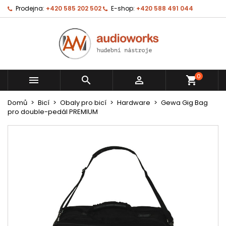
Prodejna:
+420 585 202 502
E-shop:
+420 588 491 044
0



shopping_cart
Domů
Bicí
Obaly pro bicí
Hardware
Gewa Gig Bag
pro double-pedál PREMIUM