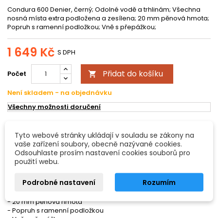
Condura 600 Denier, černý; Odolné vodě a trhlinám; Všechna
nosná místa extra podložena a zesílena; 20 mm pěnová hmota;
Popruh s ramenní podložkou; Vně s přepážkou;
1 649 Kč
S DPH
Přidat do košíku
Počet

Není skladem - na objednávku
Všechny možnosti doručení
POPIS
DETAILY PRODUKTU
Tyto webové stránky ukládají v souladu se zákony na
vaše zařízení soubory, obecně nazývané cookies.
Odsouhlaste prosím nastavení cookies souborů pro
Gig Bag pro double-pedál PREMIUM
použití webu.
Condura 600 Denier, černý
Podrobné nastavení
Rozumím
- Odolné vodě a trhlinám
- Všechna nosná místa extra podložena a zesílena
- 20 mm pěnová hmota
- Popruh s ramenní podložkou