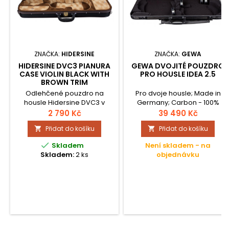
ZNAČKA:
HIDERSINE
ZNAČKA:
GEWA
HIDERSINE DVC3 PIANURA
GEWA DVOJITÉ POUZDRO
CASE VIOLIN BLACK WITH
PRO HOUSLE IDEA 2.5
BROWN TRIM
Odlehčené pouzdro na
Pro dvoje housle; Made in
housle Hidersine DVC3 v
Germany; Carbon - 100%
černé barvě s hnědým
uhlíkové vlákno; Ultra lehké:
2 790 Kč
39 490 Kč
lemem. Polstrovaný potah z
ca. 2,6 kg; Vnitřní vypodložení;
Přidat do košíku
Přidat do košíku


Cordura tkaniny, nechybí
GEWA úchyty pro smyčce /
odnímatelné ramenní
patentované; Flexibilní

Skladem
Není skladem - na
popruhy, boční rukojeť nebo
můstek pro smyčce;
Skladem:
2 ks
objednávku
velmi praktická kapsa na zip
Poduška; Taška pro
po celé délce. Uvnitř
příslušenství; 2 křížově
najdeme sametovou
stavitelné popruhy -
podšívku v kombinaci barev
Neopren; Nasazená taška
hnědá a béžová, vnitřní
pro noty; Venkovní materiál:
přihrádky, 2 držáky na
uhlíkové vlákno - černá
smyčec a bohatě
byrva; Vnitřní materiál:
polstrovanou základnu.
Velour...