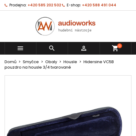
Prodejna:
+420 585 202 502
E-shop:
+420 588 491 044
0



shopping_cart
Domů
Smyčce
Obaly
Housle
Hidersine VC5B
pouzdro na housle 3/4 tvarované