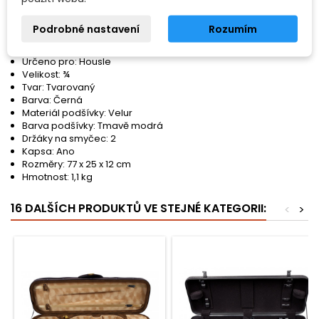
pomocí suchého zipu a součástí je také přikrývka pro
maximální ochranu.
Rozměry 77 x 25 x 12 cm, hmotnost jen 1,1 kg.
Podrobné nastavení
Rozumím
Vlastnosti:
Určeno pro: Housle
Velikost: ¾
Tvar: Tvarovaný
Barva: Černá
Materiál podšívky: Velur
Barva podšívky: Tmavě modrá
Držáky na smyčec: 2
Kapsa: Ano
Rozměry: 77 x 25 x 12 cm
Hmotnost: 1,1 kg
16 DALŠÍCH PRODUKTŮ VE STEJNÉ KATEGORII:
<
>