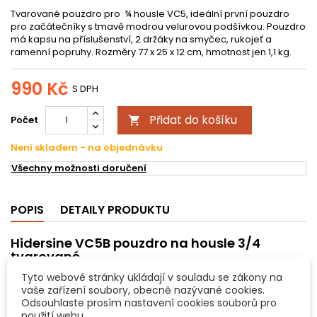
Tvarované pouzdro pro ¾ housle VC5, ideální první pouzdro
pro začátečníky s tmavě modrou velurovou podšívkou. Pouzdro
má kapsu na příslušenství, 2 držáky na smyčec, rukojeť a
ramenní popruhy. Rozměry
77 x 25 x 12 cm
, hmotnost jen 1,1 kg.
990 Kč
S DPH
Přidat do košíku
Počet

Není skladem - na objednávku
Všechny možnosti doručení
POPIS
DETAILY PRODUKTU
Hidersine VC5B pouzdro na housle 3/4
tvarované
Tvarované pouzdro pro ¾ housle VC5, ideální první pouzdro
Tyto webové stránky ukládají v souladu se zákony na
pro začátečníky s tmavě modrou velurovou podšívkou. Pouzdro
vaše zařízení soubory, obecně nazývané cookies.
má kapsu na příslušenství, 2 držáky na smyčec, rukojeť a
Odsouhlaste prosím nastavení cookies souborů pro
ramenní popruhy.
Pouzdro také disponuje fixací krku nástroje
použití webu.