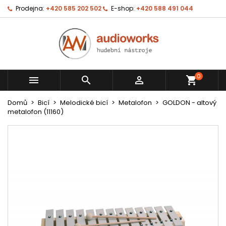
Prodejna:
+420 585 202 502
E-shop:
+420 588 491 044
0



shopping_cart
Domů
Bicí
Melodické bicí
Metalofon
GOLDON - altový
metalofon (11160)