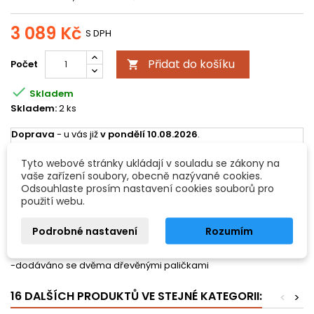
3 089 Kč
S DPH
Přidat do košíku
Počet


Skladem
Skladem:
2 ks
Doprava
- u vás již
v pondělí 10.08.2026
.
Všechny možnosti doručení
Tyto webové stránky ukládají v souladu se zákony na
vaše zařízení soubory, obecně nazývané cookies.
Odsouhlaste prosím nastavení cookies souborů pro
POPIS
DETAILY PRODUKTU
použití webu.
- 13 + 3 kameny vyrobené z hliníku
Podrobné nastavení
Rozumím
- c2-a3 + fis2, hes2 a fis3
- korpus z jedlového dřeva
-dodáváno se dvěma dřevěnými paličkami
16 DALŠÍCH PRODUKTŮ VE STEJNÉ KATEGORII:
<
>