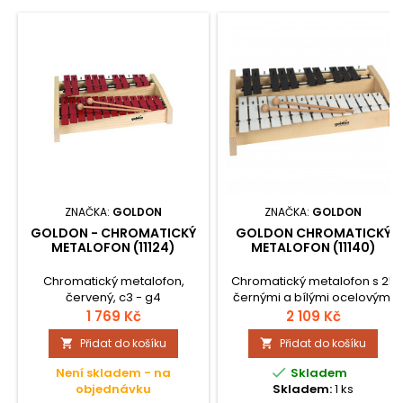
ZNAČKA:
GOLDON
ZNAČKA:
GOLDON
GOLDON - CHROMATICKÝ
GOLDON CHROMATICKÝ
METALOFON (11124)
METALOFON (11140)
Chromatický metalofon,
Chromatický metalofon s 25
červený, c3 - g4
černými a bílými ocelovými
kameny a tónovým
1 769 Kč
2 109 Kč
rozsahem c2 - c4. Ozvučná
Přidat do košíku
Přidat do košíku


skříň je vyrobena ze
smrkového dřeva. Součástí

Není skladem - na
Skladem
jsou i 2 dřevěné paličky.
objednávku
Skladem:
1 ks