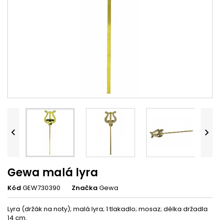


Gewa malá lyra
Kód
GEW730390
Značka
Gewa
Lyra (držák na noty); malá lyra; 1 tlakadlo; mosaz; délka držadla
14 cm.