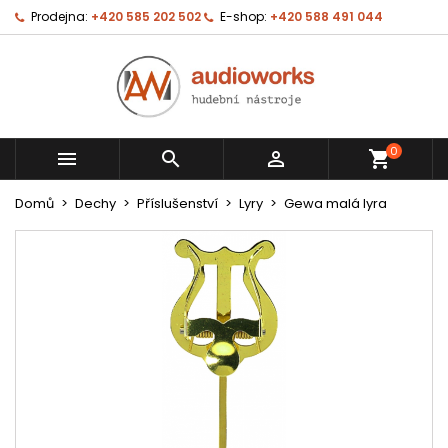
Prodejna:
+420 585 202 502
E-shop:
+420 588 491 044
0



shopping_cart
Domů
Dechy
Příslušenství
Lyry
Gewa malá lyra