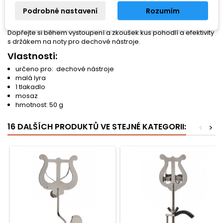
bezstresové čtení not během hraní. Držák na noty je lehký a
Podrobné nastavení
Rozumím
kompaktní, takže se snadno vejde do pouzdra na nástroj, což z
něj činí nepostradatelný doplněk pro všechny hudebníky.
Dopřejte si během vystoupení a zkoušek kus pohodlí a efektivity
s držákem na noty pro dechové nástroje.
Vlastnosti:
určeno pro: dechové nástroje
malá lyra
1 tlakadlo
mosaz
hmotnost: 50 g
16 DALŠÍCH PRODUKTŮ VE STEJNÉ KATEGORII:
<
>