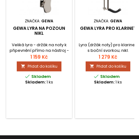
ZNAČKA:
GEWA
ZNAČKA:
GEWA
GEWA LYRA NA POZOUN
GEWA LYRA PRO KLARINET
NIKL
Veliká lyra - držák na noty k
Lyra (držák noty) pro klarinet,
připevnění přímo na nástroj -
s boční svorkou; nikl.
pozoun.
1 159 Kč
1 279 Kč
Přidat do košíku
Přidat do košíku




Skladem
Skladem
Skladem:
1 ks
Skladem:
1 ks