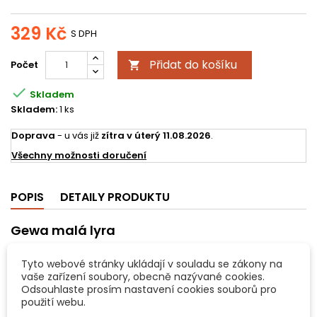
329 Kč
S DPH
Přidat do košíku
Počet


Skladem
Skladem:
1 ks
Doprava
- u vás již
zítra v úterý 11.08.2026
.
Všechny možnosti doručení
POPIS
DETAILY PRODUKTU
Gewa malá lyra
Držák na noty pro dechové nástroje je praktickým doplňkem pro
všechny hudebníky, kteří potřebují mít své noty na cestách.
Tyto webové stránky ukládají v souladu se zákony na
Flexibilní držák lze snadno připevnit na jakýkoli dechový nástroj
vaše zařízení soubory, obecně nazývané cookies.
a spolehlivě drží vaše noty nebo skladby v optimální čtecí
Odsouhlaste prosím nastavení cookies souborů pro
poloze. Díky nastavitelnému rameni si můžete držák přizpůsobit
použití webu.
svým individuálním potřebám a umožnit tak pohodlné a