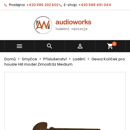
Prodejna:
+420 585 202 502
E-shop:
+420 588 491 044
0



shopping_cart
Domů
Smyčce
Příslušenství
Ladění
Gewa Kolíček pro
housle Hill model Zimostráz Medium