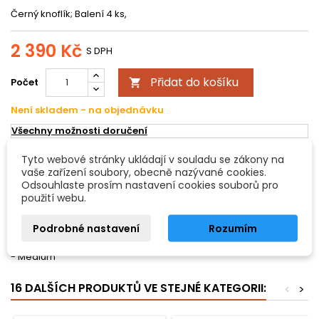
Černý knoflík; Balení 4 ks,
2 390 Kč
S DPH
Přidat do košíku
Počet

Není skladem - na objednávku
Všechny možnosti doručení
Tyto webové stránky ukládají v souladu se zákony na
POPIS
DETAILY PRODUKTU
vaše zařízení soubory, obecně nazývané cookies.
Odsouhlaste prosím nastavení cookies souborů pro
použití webu.
Kolíček pro housle Hill model Zimostráz
Podrobné nastavení
Rozumím
Černý knoflík
- Balení 4 ks, údaj o ceně za jeden kolíček
- Medium
16 DALŠÍCH PRODUKTŮ VE STEJNÉ KATEGORII:
<
>