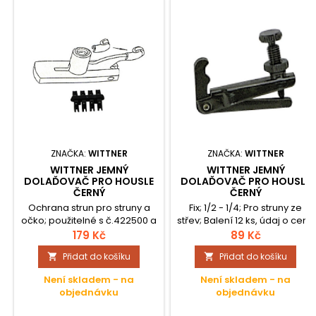
ZNAČKA:
WITTNER
ZNAČKA:
WITTNER
WITTNER JEMNÝ
WITTNER JEMNÝ
DOLAĎOVAČ PRO HOUSLE
DOLAĎOVAČ PRO HOUSLE
ČERNÝ
ČERNÝ
Ochrana strun pro struny a
Fix; 1/2 - 1/4; Pro struny ze
očko; použitelné s č.422500 a
střev; Balení 12 ks, údaj o ceně
Hill modelem; Balení 8 kusů;
pro jednotlivé dolaďovače;
179 Kč
89 Kč
Přidat do košíku
Přidat do košíku


Není skladem - na
Není skladem - na
objednávku
objednávku