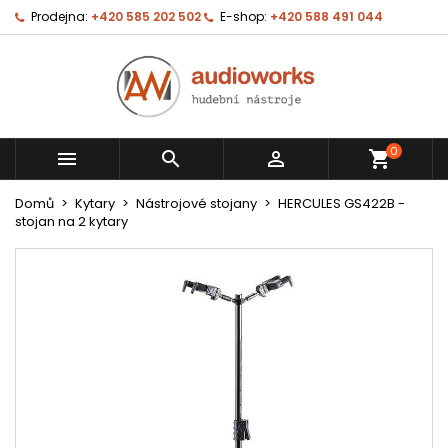
Prodejna:
+420 585 202 502
E-shop:
+420 588 491 044
0



shopping_cart
Domů
Kytary
Nástrojové stojany
HERCULES GS422B -
stojan na 2 kytary