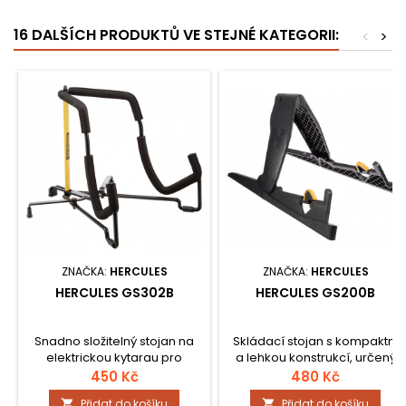
16 DALŠÍCH PRODUKTŮ VE STEJNÉ KATEGORII:
<
>
ZNAČKA:
HERCULES
ZNAČKA:
HERCULES
HERCULES GS302B
HERCULES GS200B
Snadno složitelný stojan na
Skládací stojan s kompaktní
elektrickou kytarau pro
a lehkou konstrukcí, určený
snadné přenášení, speciální
pro elektrickou nebo
450 Kč
480 Kč
pěna nepoškozující lak na
akustickou kytaru vyrobený z
Přidat do košíku
Přidat do košíku

