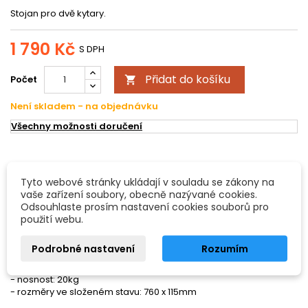
Stojan pro dvě kytary.
1 790 Kč
S DPH
Přidat do košíku
Počet

Není skladem - na objednávku
Všechny možnosti doručení
POPIS
DETAILY PRODUKTU
Tyto webové stránky ukládají v souladu se zákony na
vaše zařízení soubory, obecně nazývané cookies.
HERCULES GS422B
Odsouhlaste prosím nastavení cookies souborů pro
- stojan na dvě kytary, vyrobený z velice kvalitní oceli
použití webu.
- 2x Auto Grip systém - pro bezpečnější držení kytary
- 2x opěrka zad kytar
Podrobné nastavení
Rozumím
- výška: 905 - 1130mm
- hmotnost: 2,6kg
- nosnost: 20kg
- rozměry ve složeném stavu: 760 x 115mm