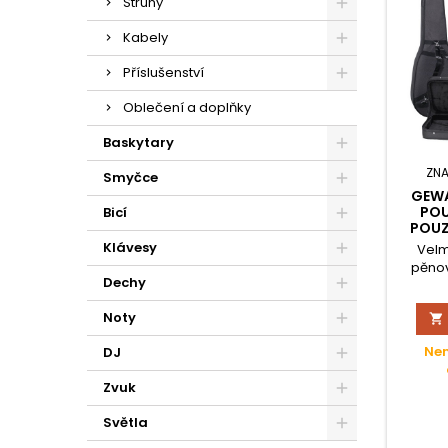
Struny
Kabely
Příslušenství
Oblečení a doplňky
Baskytary
ZN
Smyčce
GEWA
POU
Bicí
POUZ
Klávesy
Velm
pěnov
Dechy
šroubo
s hran
Noty

Ruks
kovo
Nen
DJ
Rozdíl
výrobky
Zvuk
je, že m
z pře
Světla
dok
Přihrád