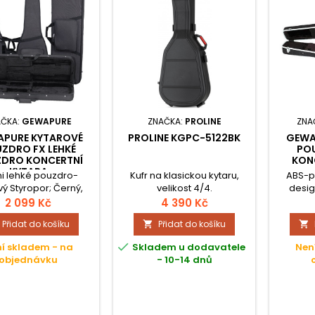
AČKA:
GEWAPURE
ZNAČKA:
PROLINE
ZNA
PURE KYTAROVÉ
PROLINE KGPC-5122BK
GEWA
ZDRO FX LEHKÉ
PO
DRO KONCERTNÍ
KON
KYTARA
i lehké pouzdro-
Kufr na klasickou kytaru,
ABS-p
ý Styropor; Černý,
velikost 4/4.
design
vaný potah z Nylonu
Přihrádk
2 099 Kč
4 390 Kč
ami proti nárazům;
víkem,
Přidat do košíku
Přidat do košíku


aková garnitura s
čern
vými karabinami;
ram

í skladem - na
Skladem u dodavatele
Nen
 mezi konkurenčními
šroubo
objednávku
- 10-14 dnů
 a našimi FX-modely
Stabil
ají horní a spodní díl
kovo
kližky a jsou kolem
sný
ola vypodloženy;
ka pro příslušenství,