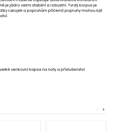
je jádro velmi stabilní a robustní. Tvrdý korpus je
at díky rukojeti a popruhům přičemž popruhy mohou být
ství.
velké venkovní kapsa na noty a příslušenství
<
>