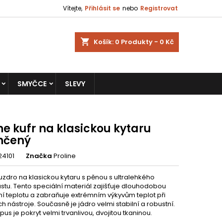
Vítejte,
Přihlásit se
nebo
Registrovat
shopping_cart
Košík:
0
Produkty - 0 Kč
SMYČCE
SLEVY
ne kufr na klasickou kytaru
hčený
24101
Značka
Proline
uzdro na klasickou kytaru s pěnou s ultralehkého
stu. Tento speciální materiál zajišťuje dlouhodobou
ní teplotu a zabraňuje extrémním výkyvům teplot při
 nástroje. Současně je jádro velmi stabilní a robustní.
pus je pokryt velmi trvanlivou, dvojitou tkaninou.