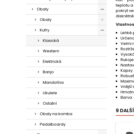
teplotu a
Obaly
pokryt ve
diskrétně
Obaly
Vlastnost
Kufry
Lehké 
Určeno
Klasická
Velmi 
Roztrže
Western
Vysoká
Rukoje
Elektrická
Nastav
Kapsy:
Banjo
Robustn
Maximá
Mandolína
Vnější 
Hmotno
Ukulele
Barva:
Ostatní
9 DALŠ
Obaly na komba
Pedalboardy