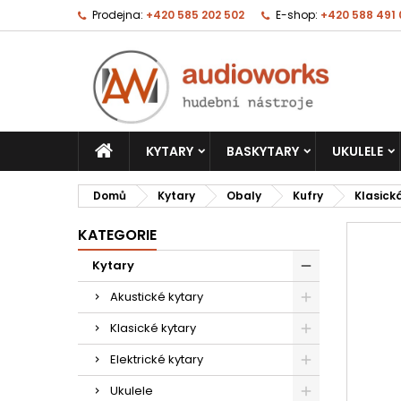
Prodejna:
+420 585 202 502
E-shop:
+420 588 491
KYTARY
BASKYTARY
UKULELE
Domů
Kytary
Obaly
Kufry
Klasick
KATEGORIE
Kytary
Akustické kytary
Klasické kytary
Elektrické kytary
Ukulele