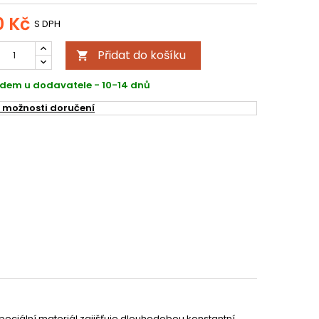
0 Kč
S DPH
Přidat do košíku

dem u dodavatele - 10-14 dnů
 možnosti doručení
speciální materiál zajišťuje dlouhodobou konstantní