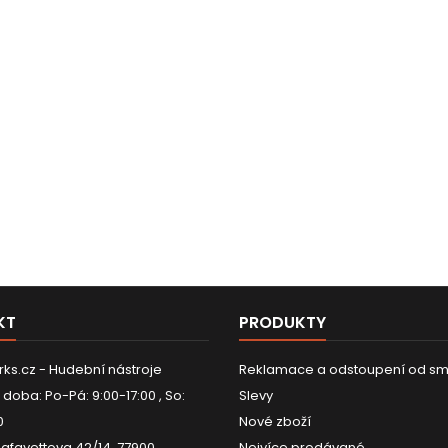
KT
PRODUKTY
ks.cz - Hudební nástroje
Reklamace a odstoupení od sm
 doba: Po-Pá: 9:00-17:00 , So:
Slevy
0
Nové zboží
Lafayettova 42/14, 77900
Nejvíce prodávané