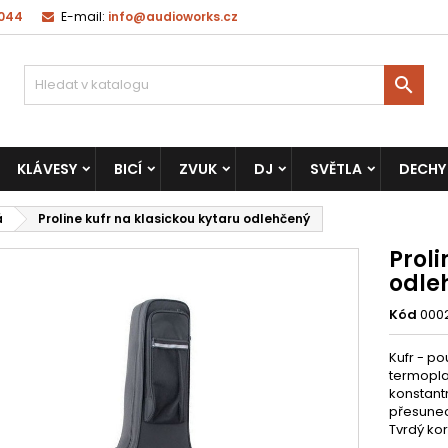
 044
E-mail:
info@audioworks.cz

KLÁVESY
BICÍ
ZVUK
DJ
SVĚTLA
DECHY
á
Proline kufr na klasickou kytaru odlehčený
Proli
odle
Kód
000
Kufr - po
termopla
konstant
přesunech
Tvrdý kor