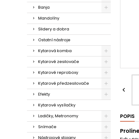
Banja
Mandolíny
Slidery a dobra
Ostatní nástroje
Kytarová komba
Kytarové zesilovače
Kytarové reproboxy
Kytarové předzesilovače

Efekty
Kytarové vysílačky
POPIS
Ladičky, Metronomy
Snímače
Prolin
Nástrojové stojany
Kufr - po