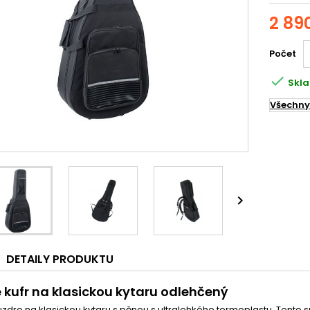
2 89
Počet

Skla
Všechny

DETAILY PRODUKTU
e kufr na klasickou kytaru odlehčený
uzdro na klasickou kytaru s pěnou s ultralehkého termoplastu. Tento 