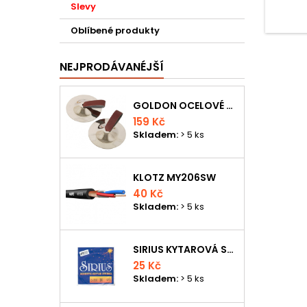
Slevy
noty; 
Obíhají
Oblíbené produkty
NEJPRODÁVANÉJŠÍ
GOLDON OCELOVÉ PRSTOVÉ ČINELKY
159 Kč
Skladem:
> 5 ks
KLOTZ MY206SW
40 Kč
Skladem:
> 5 ks
SIRIUS KYTAROVÁ STRUNA
25 Kč
Skladem:
> 5 ks