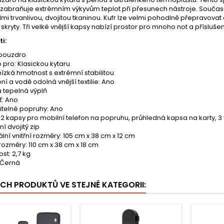
 zabraňuje extrémním výkyvům teplot při přesunech nástroje. Současně 
lmi trvanlivou, dvojitou tkaninou. Kufr lze velmi pohodlně přepravov
 skryty. Tři velké vnější kapsy nabízí prostor pro mnoho not a příslušen
i:
pouzdro
 pro: Klasickou kytaru
nízká hmotnost s extrémní stabilitou
ní a vodě odolná vnější textilie: Ano
 tepelná výplň
ť: Ano
itelné popruhy: Ano
 2 kapsy pro mobilní telefon na popruhu, průhledná kapsa na karty, 3 
í dvojitý zip
lní vnitřní rozměry:
105 cm x 38 cm x 12 cm
rozměry: 110 cm x 38 cm x 18 cm
st: 2,7 kg
 Černá
ÍCH PRODUKTŮ VE STEJNÉ KATEGORII: