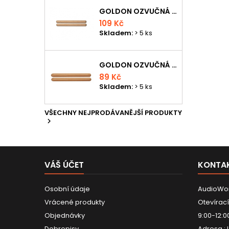
GOLDON OZVUČNÁ DŘÍVKA 18 X 200MM
109 Kč
Skladem:
> 5 ks
GOLDON OZVUČNÁ DŘÍVKA 15 X 150MM
89 Kč
Skladem:
> 5 ks
VŠECHNY NEJPRODÁVANĚJŠÍ PRODUKTY

VÁŠ ÚČET
KONTA
Osobní údaje
AudioWor
Vrácené produkty
Otevírací
Objednávky
9:00-12:0
Dobropisy
Adresa :