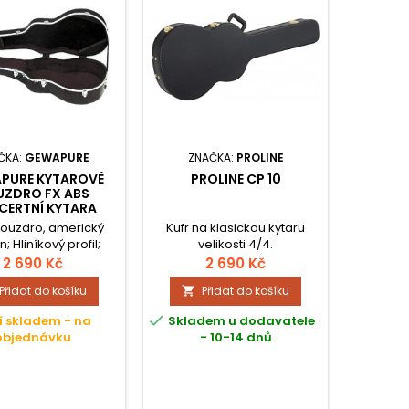
ČKA:
GEWAPURE
ZNAČKA:
PROLINE
ZN
PURE KYTAROVÉ
PROLINE CP 10
PRO
UZDRO FX ABS
KLAS
CERTNÍ KYTARA
ouzdro, americký
Kufr na klasickou kytaru
Kufr n
; Hliníkový profil;
velikosti 4/4.
velmi 
a pro příslušenství s
konst
2 690 Kč
2 690 Kč
 vnitřní materiál -
proveden
Přidat do košíku
Přidat do košíku


ý plyš; Chromové
a bohat
enové uzávěry,
dispoz


í skladem - na
Skladem u dodavatele
Sklad
vané kovové nohy;
prostor
objednávku
- 10-14 dnů
-
ní rukojeť; Všechna
Nechybí 
vá místa pevně
tovaná; Tvarové
pouzdro;