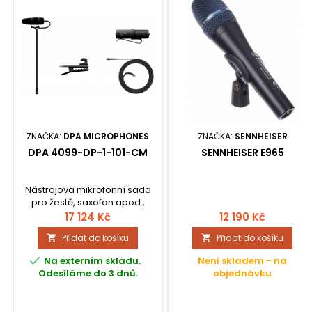
ZNAČKA:
DPA MICROPHONES
ZNAČKA:
SENNHEISER
DPA 4099-DP-1-101-CM
SENNHEISER E965
Nástrojová mikrofonní sada
pro žestě, saxofon apod.,
mikrofon DPA 4099 CORE+
17 124 Kč
12 190 Kč
(Loud SPL), kolíčkový klip CM-
Přidat do košíku
Přidat do košíku


CLIP, Microlock - XLR adaptér
DAD9001, Microlock

Na externím skladu.
Není skladem - na
prodlužovací kabel, ochranný
Odesíláme do 3 dnů.
objednávku
obal.