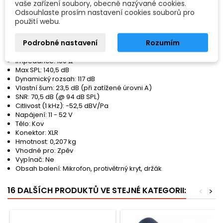
vaše zařízení soubory, obecně nazývané cookies.
Vlastnosti:
Odsouhlaste prosím nastavení cookies souborů pro
použití webu.
Typ mikrofonu: Kondenzátorový
Směrová charakteristika: Superkardioida
Podrobné nastavení
Rozumím
Frekvenční rozsah: 50 Hz - 20 kHz
Počet kusů: 1
Impedance: 150 Ω
Max SPL: 140,5 dB
Dynamický rozsah: 117 dB
Vlastní šum: 23,5 dB (při zatížené úrovni A)
SNR: 70,5 dB (@ 94 dB SPL)
Citlivost (1 kHz): -52,5 dBV/Pa
Napájení: 11 - 52 V
Tělo: Kov
Konektor: XLR
Hmotnost: 0,207 kg
Vhodné pro: Zpěv
Vypínač: Ne
Obsah balení: Mikrofon, protivětrný kryt, držák
16 DALŠÍCH PRODUKTŮ VE STEJNÉ KATEGORII:
<
>