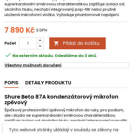
superkardioidní směrovou charakteristikou zajišťuje izolaci od
okolního hluku, nechybí integrovaný pop-filtr nebo pružně
uložená mikrofonní vložka. Vyžaduje phantomové napájení.
7 890 Kč
S DPH
Přidat do košíku
Počet


Na externím skladu. Odesíláme do 3 dnů.
Všechny možnosti doručení
POPIS
DETAILY PRODUKTU
Shure Beta 87A kondenzátorový mikrofon
zpěvový
Špičkový profesionální zpěvový mikrofon do ruky, pro podium,
ale i studio se superkardioidní směrovou charakteristikou
zajišťuje izolaci od okolního hluku, nechybí integrovaný pop-filtr
nebo pružně uložená mikrofonní vložka. Vyžaduje phantomové
Tyto webové stránky ukládají v souladu se zákony na
napájení.