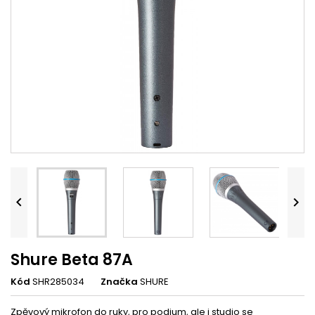


Shure Beta 87A
Kód
SHR285034
Značka
SHURE
Zpěvový mikrofon do ruky, pro podium, ale i studio se