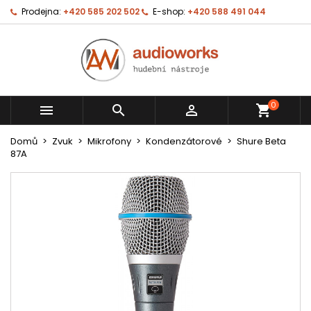
Prodejna:
+420 585 202 502
E-shop:
+420 588 491 044
0



shopping_cart
Domů
Zvuk
Mikrofony
Kondenzátorové
Shure Beta
87A