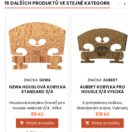
16 DALŠÍCH PRODUKTŮ VE STEJNÉ KATEGORII:
<
>
ZNAČKA:
GEWA
ZNAČKA:
AUBERT
GEWA HOUSLOVÁ KOBYLKA
AUBERT KOBYLKA PRO
STANDARD 3/4
HOUSLE 3/4 VYSOKÁ
Houslová kobylka (most) pro
S pohyblivou nožkou;
housle velikosti 3/4; šířka
Standardní srdce; Vybraný
nožek: 38 mm; materiál;
javor; Kvalitní provedení;
89 Kč
619 Kč
Bosenský javor.
Pravidelný fládr;
Přidat do košíku
Přidat do košíku


Skladované/sušené dřevo;