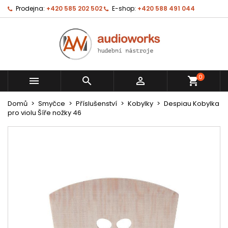
Prodejna:
+420 585 202 502
E-shop:
+420 588 491 044
0



shopping_cart
Domů
Smyčce
Příslušenství
Kobylky
Despiau Kobylka
pro violu Šíře nožky 46