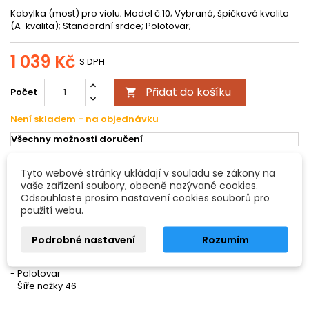
Kobylka (most) pro violu; Model č.10; Vybraná, špičková kvalita
(A-kvalita); Standardní srdce; Polotovar;
1 039 Kč
S DPH
Přidat do košíku
Počet

Není skladem - na objednávku
Všechny možnosti doručení
Tyto webové stránky ukládají v souladu se zákony na
POPIS
DETAILY PRODUKTU
vaše zařízení soubory, obecně nazývané cookies.
Odsouhlaste prosím nastavení cookies souborů pro
použití webu.
Kobylka pro violu
Model č.10
Podrobné nastavení
Rozumím
- Vybraná, špičková kvalita (A-kvalita)
- Standardní srdce
- Polotovar
- Šíře nožky 46