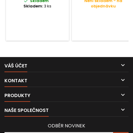

Skladem
Není skladem - na
Skladem:
3 ks
objednávku

VÁŠ ÚČET

KONTAKT

PRODUKTY

NAŠE SPOLEČNOST
ODBĚR NOVINEK