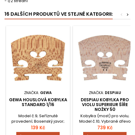
- 1/2 střední
16 DALŠÍCH PRODUKTŮ VE STEJNÉ KATEGORII:
<
>
ZNAČKA:
GEWA
ZNAČKA:
DESPIAU
GEWA HOUSLOVÁ KOBYLKA
DESPIAU KOBYLKA PRO
STANDARD 1/16
VIOLU SUPERIEUR ŠÍŘE
NOŽKY 50
Model č.9; Seříznuté
Kobylka (most) pro violu;
provedení; Bosenský javor;
Model č.10; Vybrané dřevo
Velice dobře skladované;
(B-kvalita); Standardní srdce;
139 Kč
739 Kč
Polotovar; Ošetřeno proti