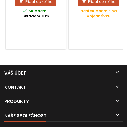
Přidat do košíku
Přidat do košíku


tvrdosti;

Skladem
Není skladem - na
Skladem:
3 ks
objednávku

VÁŠ ÚČET

KONTAKT

PRODUKTY

NAŠE SPOLEČNOST