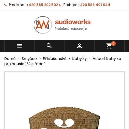
Prodejna:
+420 585 202 502
E-shop:
+420 588 491 044
0



shopping_cart
Domů
Smyčce
Příslušenství
Kobylky
Aubert Kobylka
pro housle 1/2 střední