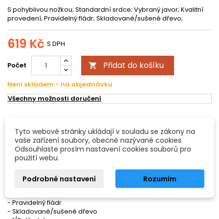
S pohyblivou nožkou; Standardní srdce; Vybraný javor; Kvalitní
provedení; Pravidelný fládr; Skladované/sušené dřevo;
619 Kč
S DPH
Přidat do košíku
Počet

Není skladem - na objednávku
Všechny možnosti doručení
POPIS
DETAILY PRODUKTU
Tyto webové stránky ukládají v souladu se zákony na
vaše zařízení soubory, obecně nazývané cookies.
Odsouhlaste prosím nastavení cookies souborů pro
Kobylka pro housle
použití webu.
S pohyblivou nožkou
- Standardní srdce
Podrobné nastavení
Rozumím
- Vybraný javor
- Kvalitní provedení
- Pravidelný fládr
- Skladované/sušené dřevo