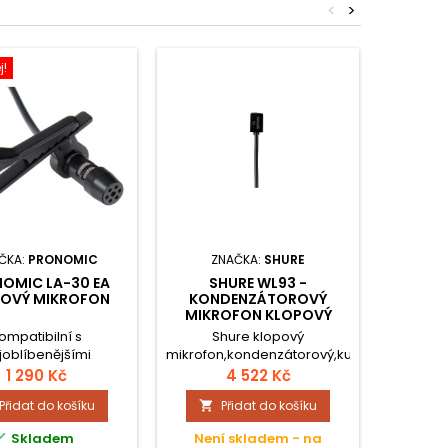
<
>
j!
ČKA:
PRONOMIC
ZNAČKA:
SHURE
ZN
OMIC LA-30 EA
SHURE WL93 -
S
OVÝ MIKROFON
KONDENZÁTOROVÝ
MIKROFON KLOPOVÝ
ompatibilní s
Shure klopový
Klop
joblíbenějšími
mikrofon,kondenzátorový,kulový,
min
átovými systémy,
černý
1 290 Kč
4 522 Kč
vinová směrová
Přidat do košíku
Přidat do košíku


eristika, frekvenční
ristika: 50 - 16 000

Skladem
Není skladem - na
Není
tlivost: -45 dB (+/-