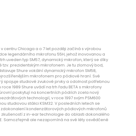
 centru Chicaga a o 7 let později začíná s výrobou
dce legendárního mikrofonu 55H, jehož inovovanou a
a trh uveden typ SM57, dynamický mikrofon, který se díky
 tzv. prezidentským mikrofonem. Je tu zlomový bod,
ředstavuje Shure vokální dynamický mikrofon SM58,
 nejrozšířenějším mikrofonem pro pódiové hraní. Své
erý spojuje studiové zvukové prvky a odolnost potřebnou
 roce 1989 Shure uvádí na trh řadu BETA s mikrofony
úrovní poskytují na koncertních pódiích zcela nový
e bezdrátových technologií, v roce 1997 svým PSM600
nou studiovou stálici KSM32. V posledních letech se
 a zdokonalení kondenzátorových pódiových mikrofonů
os zkušeností z in-ear technologie do oblasti dokonalého
a SE. Samozřejmě ale nezapomíná na své léty osvědčené