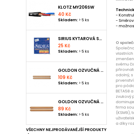
KLOTZ MY206SW
Technick
40 Kč
- Konstr
Skladem:
> 5 ks
- Směrová
- možnos
SIRIUS KYTAROVÁ STRUNA
O společ
25 Kč
Společnos
Skladem:
> 5 ks
vlastníc
zmenšenou
svému či
přirovnat
GOLDON OZVUČNÁ DŘÍVKA 18 X 200MM
odolný, s
109 Kč
prvenství
Skladem:
> 5 ks
pro pódio
BETA58 a 
zvukový p
GOLDON OZVUČNÁ DŘÍVKA 15 X 150MM
dominuje 
firma so
89 Kč
(KSM9), t
Skladem:
> 5 ks
uživatels
a díky ro
VŠECHNY NEJPRODÁVANĚJŠÍ PRODUKTY