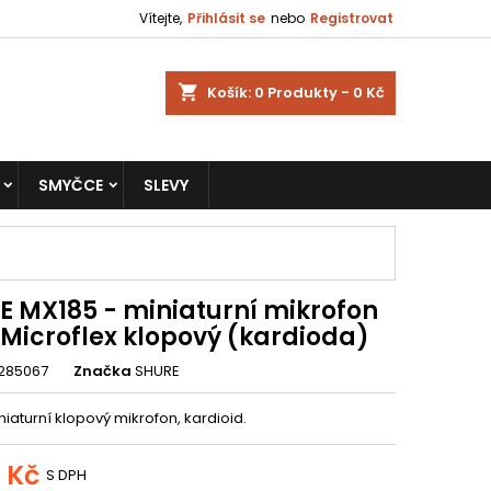
Vítejte,
Přihlásit se
nebo
Registrovat
shopping_cart
Košík:
0
Produkty - 0 Kč
SMYČCE
SLEVY
E MX185 - miniaturní mikrofon
 Microflex klopový (kardioda)
285067
Značka
SHURE
iaturní klopový mikrofon, kardioid.
6 Kč
S DPH