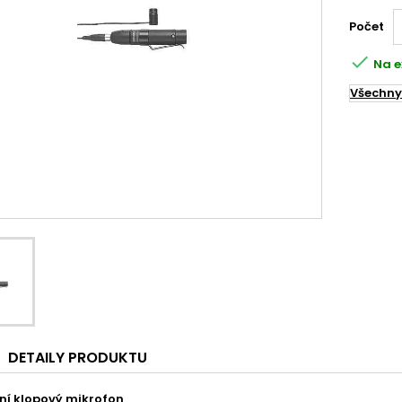
Počet

Na e
Všechny
DETAILY PRODUKTU
ní klopový mikrofon