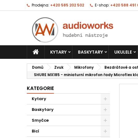
Prodejna:
+420 585 202 502
E-shop:
+420 588 491
KYTARY
BASKYTARY
UKULELE
Domů
Zvuk
Mikrofony
Bezdrátové a os
SHURE MX185 - miniaturní mikrofon řady Microflex k
KATEGORIE
Kytary
Baskytary
Smyčce
Bicí