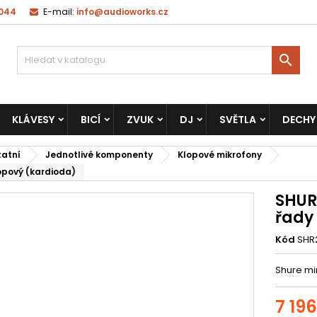
 044
E-mail:
info@audioworks.cz

KLÁVESY
BICÍ
ZVUK
DJ
SVĚTLA
DECHY
tatní
Jednotlivé komponenty
Klopové mikrofony
lopový (kardioda)
SHUR
řady
Kód
SHR
Shure min
7 19