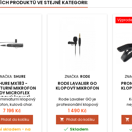
ŠÍCH PRODUKTŮ VE STEJNÉ KATEGORII:
Výprode
ZNAČKA:
SHURE
ZNAČKA:
RODE
ZNA
HURE MX183 -
RODE LAVALIER GO
PRON
ATURNÍ MIKROFON
KLOPOVÝ MIKROFON
KLOP
DY MICROFLEX
OPOVÝ (KOULE)
miniaturní klopový
Rode Lavalier GO je
K
ofon, kulová char.
profesionální klopový
ne
mikrofon se všesměrovou
bezdr
7 196 Kč
1 490 Kč
charakteristikou
led
Přidat do košíku
Přidat do košíku


kompatibilní se zařízeními
charakt
obsahující 3.5mm TRS jack
charakte

í skladem - na
Skladem
mikrofonní vstup
Hz, ci