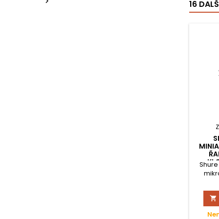

16 DAL
S
MINI
ŘA
KL
Shure 
mikr

Nen