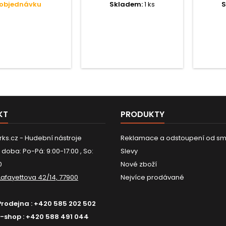
objednávku
Skladem:
1 ks
S
s podporou napájení „plug-
3dB), v
in“.
1500 o
akusti
SPL, rozs
Zahrn
ochr
vyměn
KT
PRODUKTY
ks.cz - Hudební nástroje
Reklamace a odstoupení od sm
 doba: Po-Pá: 9:00-17:00 , So:
Slevy
0
Nové zboží
Lafayettova 42/14, 77900
Nejvíce prodávané
Prodejna :
+420 585 202 502
E-shop :
+420 588 491 044