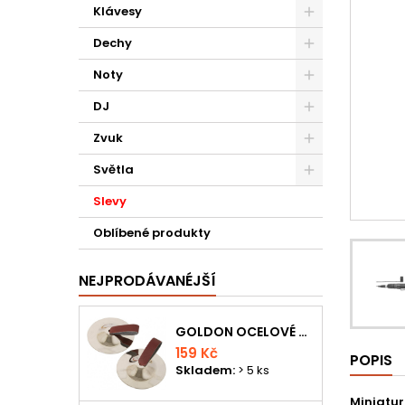
Klávesy
Dechy
Noty
DJ
Zvuk
Světla
Slevy
Oblíbené produkty
NEJPRODÁVANÉJŠÍ
GOLDON OCELOVÉ PRSTOVÉ ČINELKY
159 Kč
POPIS
Skladem:
> 5 ks
Miniatur