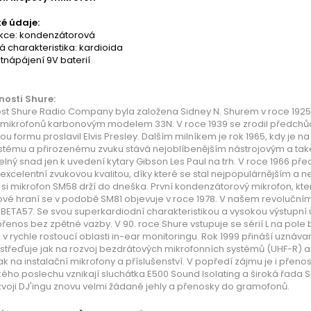
é údaje:
ukce: kondenzátorová
 charakteristika: kardioida
tnápájení 9V baterií
nosti Shure:
t Shure Radio Company byla založena Sidney N. Shurem v roce 1925 v
h mikrofonů karbonovým modelem 33N. V roce 1939 se zrodil předchů
 formu proslavil Elvis Presley. Dalším milníkem je rok 1965, kdy je n
stému a přirozenému zvuku stává nejoblíbenějším nástrojovým a také
elný snad jen k uvedení kytary Gibson Les Paul na trh. V roce 1966 p
 excelentní zvukovou kvalitou, díky které se stal nejpopulárnějším a
 si mikrofon SM58 drží do dneška. První kondenzátorový mikrofon, kt
vé hraní se v podobě SM81 objevuje v roce 1978. V našem revolučním
BETA57. Se svou superkardiodní charakteristikou a vysokou výstupní 
řenos bez zpětné vazby. V 90. roce Shure vstupuje se sérií L na pol
v rychle rostoucí oblasti in-ear monitoringu. Rok 1999 přináší uznáva
ustřeďuje jak na rozvoj bezdrátových mikrofonních systémů (UHF-R)
ak na instalační mikrofony a příslušenství. V popředí zájmu je i přen
kého poslechu vznikají sluchátka E500 Sound Isolating a široká řad
zvoji DJ'ingu znovu velmi žádané jehly a přenosky do gramofonů.