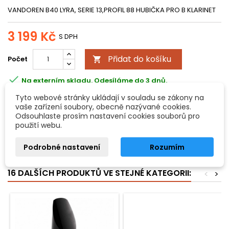
VANDOREN B40 LYRA, SERIE 13,PROFIL 88 HUBIČKA PRO B KLARINET
3 199 Kč
S DPH
Přidat do košíku
Počet


Na externím skladu. Odesíláme do 3 dnů.
Všechny možnosti doručení
Tyto webové stránky ukládají v souladu se zákony na
vaše zařízení soubory, obecně nazývané cookies.
Odsouhlaste prosím nastavení cookies souborů pro
použití webu.
POPIS
DETAILY PRODUKTU
Podrobné nastavení
Rozumím
profil 88 B40 Lyre hubička pro B klarinet
16 DALŠÍCH PRODUKTŮ VE STEJNÉ KATEGORII:
<
>