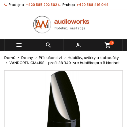
Prodejna:
+420 585 202 502
E-shop:
+420 588 491 044
0



shopping_cart
Domů
Dechy
Příslušenství
Hubičky, svěrky a kloboučky
VANDOREN CM4198 - profil 88 B40 Lyre hubička pro B klarinet