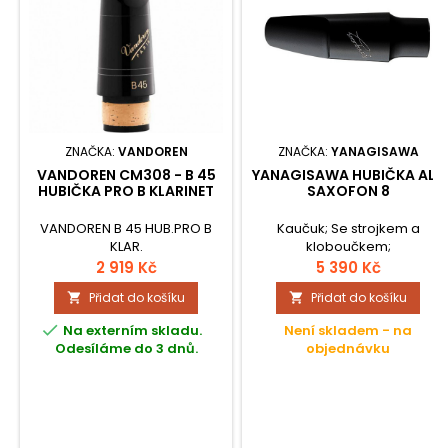
ZNAČKA:
VANDOREN
ZNAČKA:
YANAGISAWA
VANDOREN CM308 - B 45
YANAGISAWA HUBIČKA ALT
HUBIČKA PRO B KLARINET
SAXOFON 8
VANDOREN B 45 HUB.PRO B
Kaučuk; Se strojkem a
KLAR.
kloboučkem;
2 919 Kč
5 390 Kč
Přidat do košíku
Přidat do košíku



Na externím skladu.
Není skladem - na
Odesíláme do 3 dnů.
objednávku