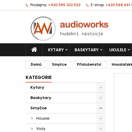
Prodejna:
+420 585 202 502
E-shop:
+420 588 491
KYTARY
BASKYTARY
UKULELE
Domů
Smyčce
Příslušenství
Houslařsk
KATEGORIE
Kytary
Baskytary
Smyčce
Housle
Violy