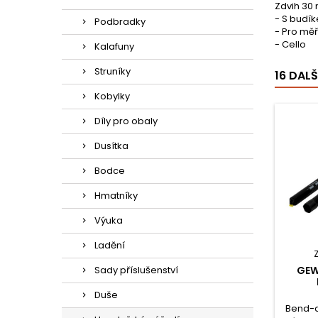
Zdvih 30
- S budí
Podbradky
- Pro měř
- Cello
Kalafuny
Struníky
16 DAL
Kobylky
Díly pro obaly
Dusítka
Bodce
Hmatníky
Výuka
Ladění
Sady příslušenství
GEW
Duše
Bend-a