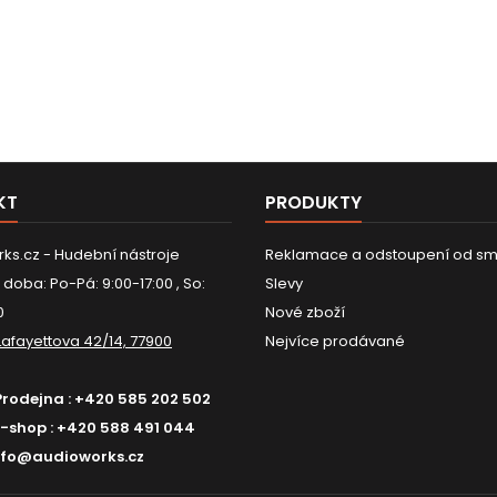
KT
PRODUKTY
ks.cz - Hudební nástroje
Reklamace a odstoupení od sm
 doba: Po-Pá: 9:00-17:00 , So:
Slevy
0
Nové zboží
Lafayettova 42/14, 77900
Nejvíce prodávané
Prodejna :
+420 585 202 502
E-shop :
+420 588 491 044
nfo@audioworks.cz