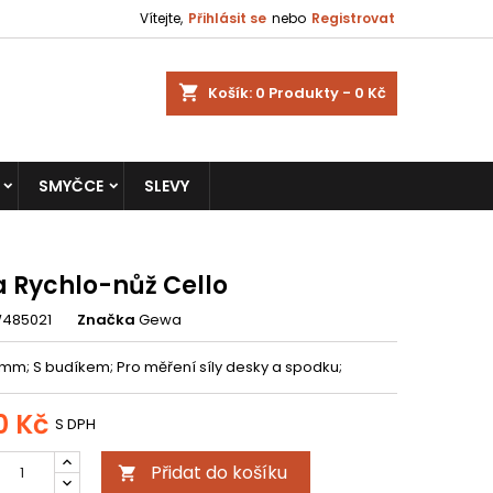
Vítejte,
Přihlásit se
nebo
Registrovat
shopping_cart
Košík:
0
Produkty - 0 Kč
SMYČCE
SLEVY
 Rychlo-nůž Cello
485021
Značka
Gewa
 mm; S budíkem; Pro měření síly desky a spodku;
0 Kč
S DPH
Přidat do košíku
