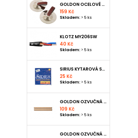
GOLDON OCELOVÉ PRSTOVÉ ČINELKY
159 Kč
Skladem:
> 5 ks
KLOTZ MY206SW
40 Kč
Skladem:
> 5 ks
SIRIUS KYTAROVÁ STRUNA
25 Kč
Skladem:
> 5 ks
GOLDON OZVUČNÁ DŘÍVKA 18 X 200MM
109 Kč
Skladem:
> 5 ks
GOLDON OZVUČNÁ DŘÍVKA 15 X 150MM