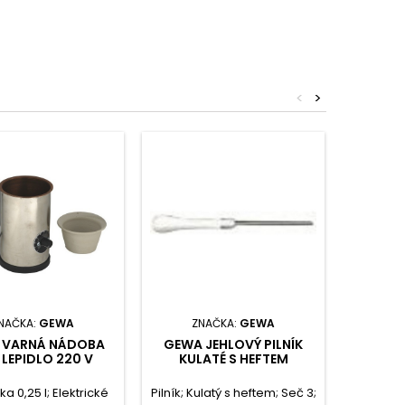
<
>
NAČKA:
GEWA
ZNAČKA:
GEWA
Z
 VARNÁ NÁDOBA
GEWA JEHLOVÝ PILNÍK
GEW
 LEPIDLO 220 V
KULATÉ S HEFTEM
OPRA
a 0,25 I; Elektrické
Pilník; Kulatý s heftem; Seč 3;
Kovaná 