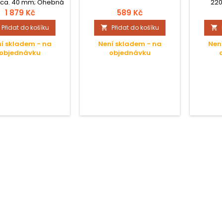
cca. 40 mm; Ohebná
220
 část s ochrannou
regulá
1 879 Kč
589 Kč
bicí; Pro kontrolu
Přidat do košíku
Přidat do košíku


ích nástrojů; Se 2
ateriemi 1,5 V;
í skladem - na
Není skladem - na
Nen
objednávku
objednávku