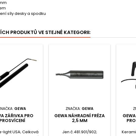
 mm
kem
ení síly desky a spodku
ŠÍCH PRODUKTŮ VE STEJNÉ KATEGORII:
ZNAČKA:
GEWA
ZNAČKA:
GEWA
Z
A ZÁŘIVKA PRO
GEWA NÁHRADNÍ FRÉZA
GEWA
PROSVÍCENÍ
2,5 MM
PRO
-light USA; Celková
Jen č.481.901/902;
Keramik