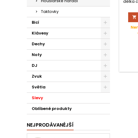
Houslařské nářadí
délka 
horní
Taktovky
tru

hudebn
Bicí
b
Nen
Klávesy
Dechy
Noty
DJ
Zvuk
Světla
Slevy
Oblíbené produkty
NEJPRODÁVANÉJŠÍ