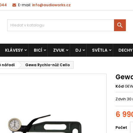
 044
E-mail:
info@audioworks.cz

KLÁVESY
BICÍ
ZVUK
DJ
SVĚTLA
DECHY
é nářadí
Gewa Rychlo-nůž Cello
Gewa
Kód
GEW
Zdvih 30
6 99
Počet