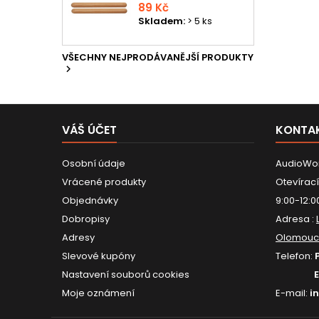
89 Kč
Skladem:
> 5 ks
VŠECHNY NEJPRODÁVANĚJŠÍ PRODUKTY

VÁŠ ÚČET
KONTA
Osobní údaje
AudioWor
Vrácené produkty
Otevírací
Objednávky
9:00-12:0
Dobropisy
Adresa :
Adresy
Olomouc
Slevové kupóny
Telefon:
Nastavení souborů cookies
Moje oznámení
E-mail:
i