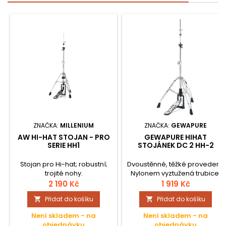
ZNAČKA:
MILLENIUM
ZNAČKA:
GEWAPURE
AW HI-HAT STOJAN - PRO
GEWAPURE HIHAT
SERIE HH1
STOJÁNEK DC 2 HH-2
Stojan pro Hi-hat; robustní;
Dvoustěnné, těžké provedení;
trojité nohy.
Nylonem vyztužená trubice;
Sure HiHat spona; Litý
2 190 Kč
1 919 Kč
podstavec; ?etězový/Tah;
Přidat do košíku
Přidat do košíku


Stavitelná tuhost pružiny;
Výška cca. 0,6 m – 0,9 m; Cca.
Není skladem - na
Není skladem - na
3,2 kg;
objednávku
objednávku