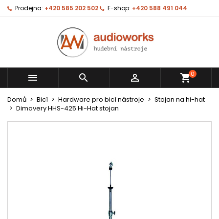
Prodejna:
+420 585 202 502
E-shop:
+420 588 491 044
0



shopping_cart
Domů
Bicí
Hardware pro bicí nástroje
Stojan na hi-hat
Dimavery HHS-425 Hi-Hat stojan