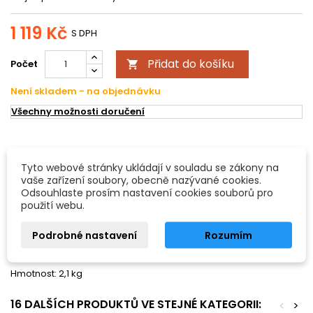
1 119 Kč
S DPH
Přidat do košíku
Počet

Není skladem - na objednávku
Všechny možnosti doručení
POPIS
DETAILY PRODUKTU
Tyto webové stránky ukládají v souladu se zákony na
vaše zařízení soubory, obecně nazývané cookies.
Dimavery HHS-425 Hi-Hat stojan
Odsouhlaste prosím nastavení cookies souborů pro
použití webu.
Dvojitě vyztužený hardware. S křídlovými šrouby pro ultra
Podrobné nastavení
Rozumím
sevření. Nastavitelná vysoce kvalitní silná pružina. Odtlumená
základna.
Hmotnost: 2,1 kg
16 DALŠÍCH PRODUKTŮ VE STEJNÉ KATEGORII:
<
>