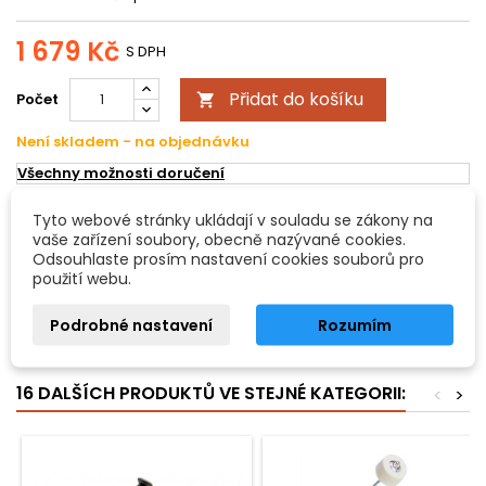
1 679 Kč
S DPH
Přidat do košíku
Počet

Není skladem - na objednávku
Všechny možnosti doručení
Tyto webové stránky ukládají v souladu se zákony na
POPIS
DETAILY PRODUKTU
vaše zařízení soubory, obecně nazývané cookies.
Odsouhlaste prosím nastavení cookies souborů pro
použití webu.
Dimavery DFM-500 šlapka k bicím
Podrobné nastavení
Rozumím
Dvoučlánkový řetěz pro lehké ovládání. Základová deska.
Postranní zarážkový šroub pro pohodlné použití.
16 DALŠÍCH PRODUKTŮ VE STEJNÉ KATEGORII:
<
>