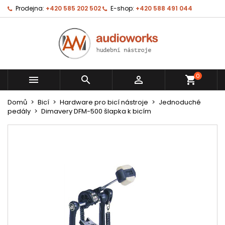
Prodejna:
+420 585 202 502
E-shop:
+420 588 491 044
0



shopping_cart
Domů
Bicí
Hardware pro bicí nástroje
Jednoduché
pedály
Dimavery DFM-500 šlapka k bicím