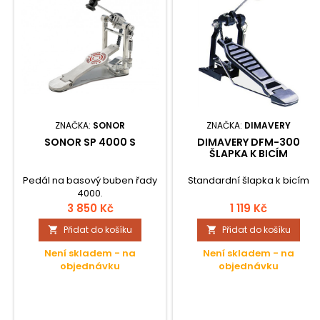
ZNAČKA:
SONOR
ZNAČKA:
DIMAVERY
SONOR SP 4000 S
DIMAVERY DFM-300
ŠLAPKA K BICÍM
Pedál na basový buben řady
Standardní šlapka k bicím
4000.
3 850 Kč
1 119 Kč
Přidat do košíku
Přidat do košíku


Není skladem - na
Není skladem - na
objednávku
objednávku