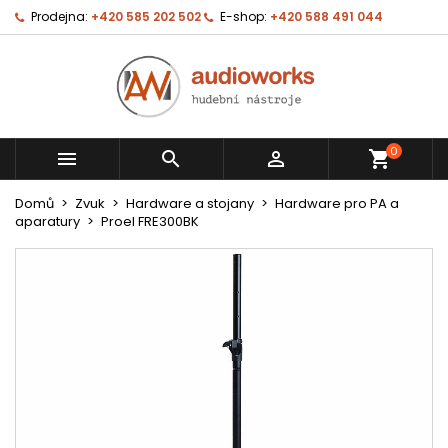
Prodejna:
+420 585 202 502
E-shop:
+420 588 491 044
0



shopping_cart
Domů
Zvuk
Hardware a stojany
Hardware pro PA a
aparatury
Proel FRE300BK