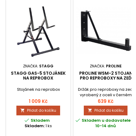
ZNAČKA:
STAGG
ZNAČKA:
PROLINE
STAGG GAS-5 STOJÁNEK
PROLINE WSM-2 STOJAN
NA REPROBOX
PRO REPROBOXY NA ZEĎ
Stojánek na reprobox
Držák pro reproboxy na zeď
vyrobený z oceli v černém
provedení - jednoduchý,
1 009 Kč
639 Kč
robustní, bezpečný. Ideální
Přidat do košíku
Přidat do košíku


řešení pro zkušebny, večírky,
restaurace, školy apod.. Pro


Skladem
Skladem u dodavatele -
boxy s 35 mm přírubou,
Skladem:
1 ks
10-14 dnů
nosnost 18 kg, stojan lze
horizontálně otáčet.