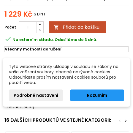
1 229 Kč
S DPH
Přidat do košíku
Počet


Na externím skladu. Odesíláme do 3 dnů.
Všechny možnosti doručení
POPIS
DETAILY PRODUKTU
Tyto webové stránky ukládají v souladu se zákony na
vaše zařízení soubory, obecně nazývané cookies.
Odsouhlaste prosím nastavení cookies souborů pro
Hliníkový reproduktorový stojan
použití webu.
- bezpečnostní zámek
Podrobné nastavení
Rozumím
- výška 1350 - 2150 mm
- váha 1,7 kg
- nosnost 50 kg
16 DALŠÍCH PRODUKTŮ VE STEJNÉ KATEGORII:
<
>