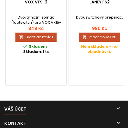
VOX VFS-2
LANEY FS2
Dvojitý nožní spínač
Dvouswitchový přepínač.
(footswitch) pro VOX VX15-
GT, AD15-AD100, PF15R,
849 Kč
990 Kč
AC15/30VR, AC15C1,
Přidat do košíku
Přidat do košíku


AC30C2/X, AGA 30/70/150...

Skladem
Není skladem - na
Skladem:
1 ks
objednávku

VÁŠ ÚČET

KONTAKT