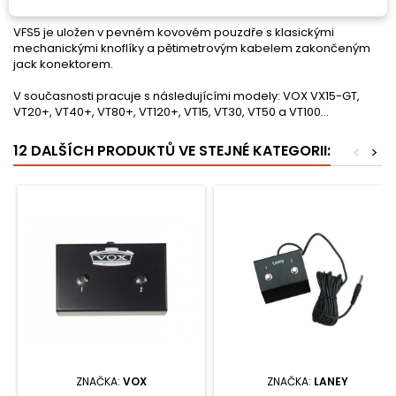
koncertních podmínkách.
VFS5 je uložen v pevném kovovém pouzdře s klasickými
mechanickými knoflíky a pětimetrovým kabelem zakončeným
jack konektorem.
V současnosti pracuje s následujícími modely: VOX VX15-GT,
VT20+, VT40+, VT80+, VT120+, VT15, VT30, VT50 a VT100...
12 DALŠÍCH PRODUKTŮ VE STEJNÉ KATEGORII:
<
>
ZNAČKA:
VOX
ZNAČKA:
LANEY