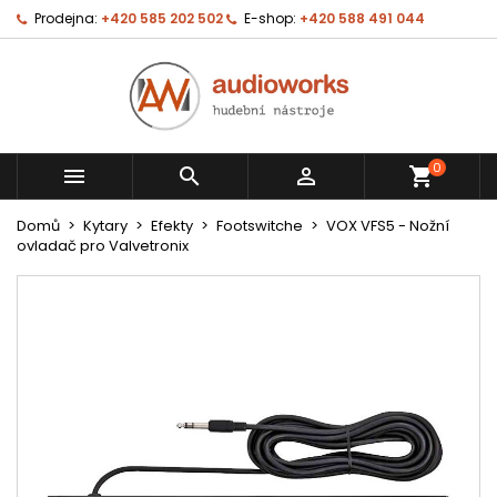
Prodejna:
+420 585 202 502
E-shop:
+420 588 491 044
0



shopping_cart
Domů
Kytary
Efekty
Footswitche
VOX VFS5 - Nožní
ovladač pro Valvetronix