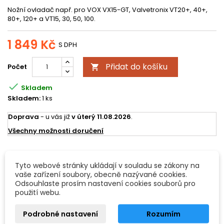
Nožní ovladač např. pro VOX VX15-GT, Valvetronix VT20+, 40+,
80+, 120+ a VT15, 30, 50, 100.
1 849 Kč
S DPH
Přidat do košíku
Počet


Skladem
Skladem:
1 ks
Doprava
- u vás již
v úterý 11.08.2026
.
Všechny možnosti doručení
POPIS
DETAILY PRODUKTU
Tyto webové stránky ukládají v souladu se zákony na
vaše zařízení soubory, obecně nazývané cookies.
Odsouhlaste prosím nastavení cookies souborů pro
VOX VFS5
použití webu.
Použitím footswitche VFS5 můžete přepínat programy, zapínat a
vypínat reverb a další efekty nebo nastavovat rychlost delaye
Podrobné nastavení
Rozumím
jen pomocí nohou. Je to velká výhoda při nastavování zvuku při