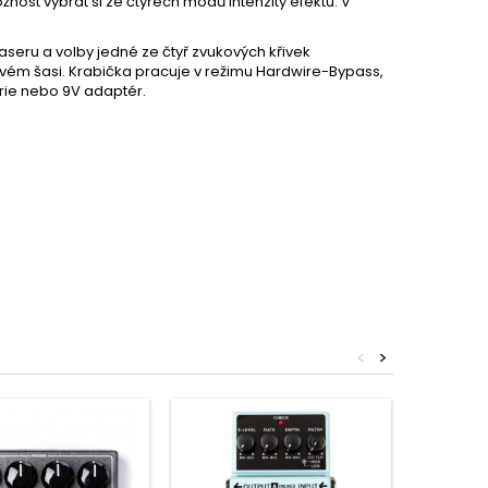
nost vybrat si ze čtyřech modů intenzity efektu. V
seru a volby jedné ze čtyř zvukových křivek
vém šasi. Krabička pracuje v režimu Hardwire-Bypass,
erie nebo 9V adaptér.
<
>