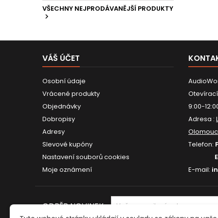
VŠECHNY NEJPRODÁVANĚJŠÍ PRODUKTY

VÁŠ ÚČET
KONTA
Osobní údaje
AudioWor
Vrácené produkty
Otevírací
Objednávky
9:00-12:0
Dobropisy
Adresa :
Adresy
Olomouc
Slevové kupóny
Telefon:
Nastavení souborů cookies
Moje oznámení
E-mail:
i
ODBĚR NOVINEK