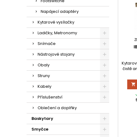
Footswitche
Napájecí adaptéry
Kytarové vysílačky
Ladičky, Metronomy
Z
Snímače
I
Nástrojové stojany
Kytarov
Obaly
čistě 
kte
Struny
ovl

pomě
Kabely
Příslušenství
Oblečení a doplňky
Baskytary
Smyčce