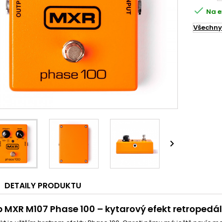

Na e
Všechny

DETAILY PRODUKTU
 MXR M107 Phase 100
– kytarový efekt retropedál