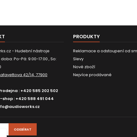
KT
PRODUKTY
ks.cz - Hudební nástroje
Reklamace a odstoupení od sm
 doba: Po-Pá: 9:00-17:00 , So:
Slevy
0
Nové zboží
Lafayettova 42/14, 77900
Nejvíce prodávané
Prodejna :
+420 585 202 502
E-shop :
+420 588 491 044
nfo@audioworks.cz