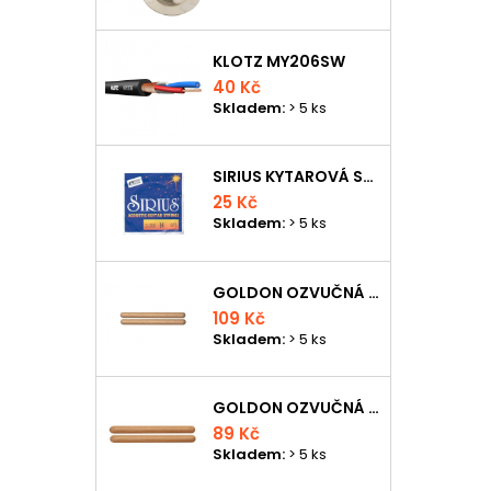
KLOTZ MY206SW
40 Kč
Skladem:
> 5 ks
SIRIUS KYTAROVÁ STRUNA
25 Kč
Skladem:
> 5 ks
GOLDON OZVUČNÁ DŘÍVKA 18 X 200MM
109 Kč
Skladem:
> 5 ks
GOLDON OZVUČNÁ DŘÍVKA 15 X 150MM
89 Kč
Skladem:
> 5 ks