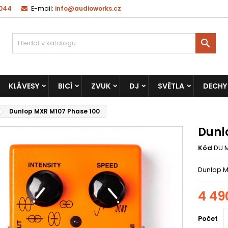
 044
E-mail:
info@audioworks.cz

KLÁVESY
BICÍ
ZVUK
DJ
SVĚTLA
DECHY
Dunlop MXR M107 Phase 100
Dunl
Kód
DU 
Dunlop M
4 49
Počet