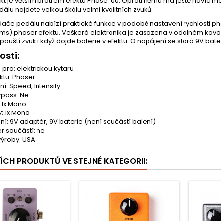
kt je větším bratrem efektu Phase 100. Oproti němu má ještě navíc mož
álu najdete velkou škálu velmi kvalitních zvuků.
ače pedálu nabízí praktické funkce v podobě nastavení rychlosti pha
ms) phaser efektu. Veškerá elektronika je zasazena v odolném kovo
pouští zvuk i když dojde baterie v efektu. O napájení se stará 9V bat
osti:
 pro: elektrickou kytaru
ektu: Phaser
í: Speed, Intensity
ypass: Ne
: 1x Mono
y: 1x Mono
ní: 9V adaptér, 9V baterie (není součástí balení)
r součástí: ne
ýroby: USA
ŠÍCH PRODUKTŮ VE STEJNÉ KATEGORII: