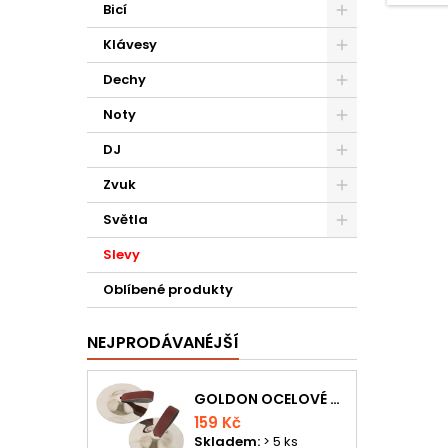
Bicí
Klávesy
Dechy
Noty
DJ
Zvuk
Světla
Slevy
Oblíbené produkty
NEJPRODÁVANÉJŠÍ
GOLDON OCELOVÉ PRSTOVÉ ČINELKY
159 Kč
Skladem:
> 5 ks