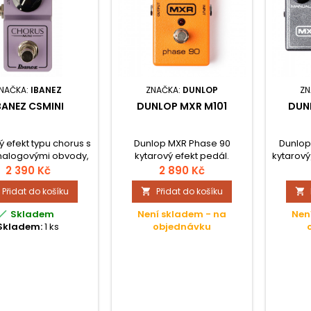
NAČKA:
IBANEZ
ZNAČKA:
DUNLOP
ZN
BANEZ CSMINI
DUNLOP MXR M101
DUN
ý efekt typu chorus s
Dunlop MXR Phase 90
Dunlop
analogovými obvody,
kytarový efekt pedál.
kytarov
rý vám díky třem
2 390 Kč
2 890 Kč
adačům nabídne
Přidat do košíku
Přidat do košíku


rně širokou škálu
chorus zvuků.

Skladem
Není skladem - na
Nen
Skladem:
1 ks
objednávku