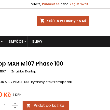
Vítejte,
Přihlásit se
nebo
Registrovat
shopping_cart
Košík:
0
Produkty - 0 Kč
SMYČCE
SLEVY
op MXR M107 Phase 100
M107
Značka
Dunlop
XR M107 PHASE 100 -kytarový efekt retropedál.
0 Kč
S DPH
Přidat do košíku
