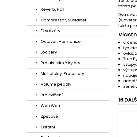
Tento efe
tomto ped
Reverb, Hall
Dva ovlad
Compressor, Sustainer
(wavefor
takže pro
Ekvalizéry
Vlastn
Octaver, Harmonizer
určeno
typ ef
Loopery
ovládán
True B
Pro akustické kytary
vstupy
výstup
Multiefekty, Procesory
napáje
adapté
Volume pedály
země v
Pro cvičení
16 DAL
Wah Wah
Zpěvové
Ostatní