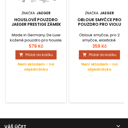
ZNAČKA:
JAEGER
ZNAČKA:
JAEGER
HOUSLOVÉ POUZDRO
OBLOUK SMYČCE PRO
JAEGER PRESTIGE ZÁMEK
POUZDRO PRO VIOLU
Made in Germany; De Luxe
Oblouk smyčce, pro 2
kožené pouzdro pro housle;
smyčce, elastické.
Thermo jádro; Vnitřní
579 Kč
359 Kč
vypodložení; Hmotnost: ca.
Přidat do košíku
Přidat do košíku


2,9 kg; Kožený potah - ručně
potažen; GEWA otočné
Není skladem - na
Není skladem - na
držáky pro smyčce,
objednávku
objednávku
patentované; Švýcarské
zámky; Poduška; Přihrádky
pro příslušenství; Ručně
prošitá, kožená rukojeť;
Kožené popruhy;

VÁŠ ÚČET