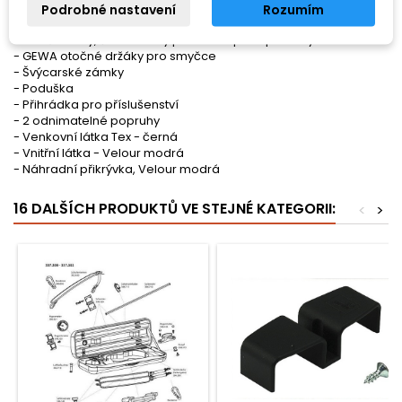
- Polstrované vypodložení
Podrobné nastavení
Rozumím
- Hmotnost: ca. 2,9 kg
- Voděodolný, šroubovaný potah s kapsou pro noty
- GEWA otočné držáky pro smyčce
- Švýcarské zámky
- Poduška
- Přihrádka pro příslušenství
- 2 odnimatelné popruhy
- Venkovní látka Tex - černá
- Vnitřní látka - Velour modrá
- Náhradní přikrývka, Velour modrá
16 DALŠÍCH PRODUKTŮ VE STEJNÉ KATEGORII:
<
>