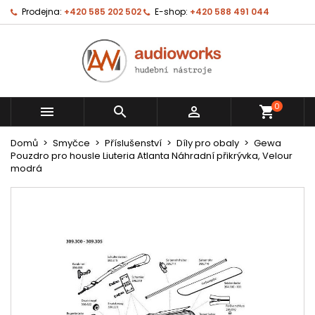
Prodejna:
+420 585 202 502
E-shop:
+420 588 491 044
0



shopping_cart
Domů
Smyčce
Příslušenství
Díly pro obaly
Gewa
Pouzdro pro housle Liuteria Atlanta Náhradní přikrývka, Velour
modrá