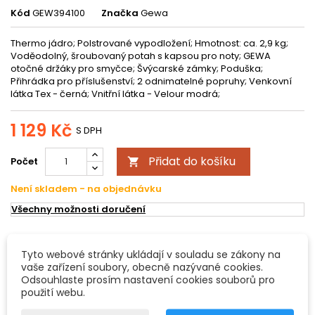
Kód
GEW394100
Značka
Gewa
Thermo jádro; Polstrované vypodložení; Hmotnost: ca. 2,9 kg;
Voděodolný, šroubovaný potah s kapsou pro noty; GEWA
otočné držáky pro smyčce; Švýcarské zámky; Poduška;
Přihrádka pro příslušenství; 2 odnimatelné popruhy; Venkovní
látka Tex - černá; Vnitřní látka - Velour modrá;
1 129 Kč
S DPH
Přidat do košíku
Počet

Není skladem - na objednávku
Všechny možnosti doručení
POPIS
DETAILY PRODUKTU
Tyto webové stránky ukládají v souladu se zákony na
vaše zařízení soubory, obecně nazývané cookies.
Odsouhlaste prosím nastavení cookies souborů pro
Pouzdro pro housle Liuteria Concerto
použití webu.
Thermo jádro