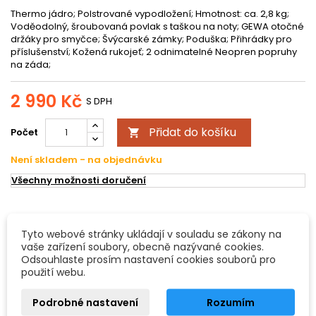
Thermo jádro; Polstrované vypodložení; Hmotnost: ca. 2,8 kg;
Voděodolný, šroubovaná povlak s taškou na noty; GEWA otočné
držáky pro smyčce; Švýcarské zámky; Poduška; Přihrádky pro
příslušenství; Kožená rukojeť; 2 odnimatelné Neopren popruhy
na záda;
2 990 Kč
S DPH
Přidat do košíku
Počet

Není skladem - na objednávku
Všechny možnosti doručení
POPIS
DETAILY PRODUKTU
Tyto webové stránky ukládají v souladu se zákony na
vaše zařízení soubory, obecně nazývané cookies.
Pouzdro pro housle Liuteria Maestro
Odsouhlaste prosím nastavení cookies souborů pro
použití webu.
Thermo jádro
- Polstrované vypodložení
Podrobné nastavení
Rozumím
- Hmotnost: ca. 2,8 kg