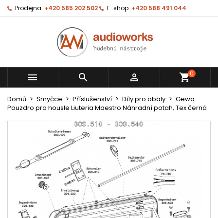
Prodejna:
+420 585 202 502
E-shop:
+420 588 491 044
0



shopping_cart
Domů
Smyčce
Příslušenství
Díly pro obaly
Gewa
Pouzdro pro housle Liuteria Maestro Náhradní potah, Tex černá