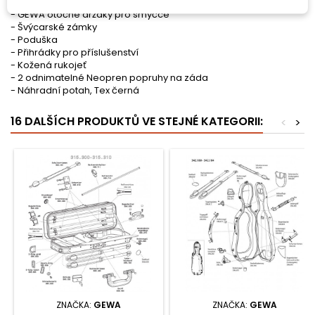
- Voděodolný, šroubovaná povlak s taškou na noty
- GEWA otočné držáky pro smyčce
- Švýcarské zámky
- Poduška
- Přihrádky pro příslušenství
- Kožená rukojeť
- 2 odnimatelné Neopren popruhy na záda
- Náhradní potah, Tex černá
16 DALŠÍCH PRODUKTŮ VE STEJNÉ KATEGORII:
<
>
ZNAČKA:
GEWA
ZNAČKA:
GEWA