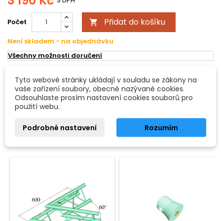
3 190 Kč
S DPH
Přidat do košíku
Počet

Není skladem - na objednávku
Všechny možnosti doručení
Tyto webové stránky ukládají v souladu se zákony na
POPIS
DETAILY PRODUKTU
vaše zařízení soubory, obecně nazývané cookies.
Odsouhlaste prosím nastavení cookies souborů pro
použití webu.
Deco lock DQ3-500, rovný díl 0,5m
Podrobné nastavení
Rozumím
16 DALŠÍCH PRODUKTŮ VE STEJNÉ KATEGORII:
<
>