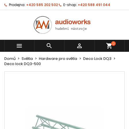
Prodejna:
+420 585 202 502
E-shop:
+420 588 491 044
0



shopping_cart
Domů
Světla
Hardware pro světla
Deco Lock DQ3
Deco lock DQ3-500