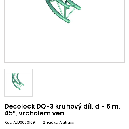
Decolock DQ-3 kruhový díl, d - 6 m,
45°, vrcholem ven
Kód
ALU6030169F
Značka
Alutruss