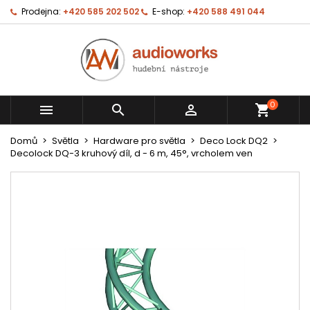
Prodejna:
+420 585 202 502
E-shop:
+420 588 491 044
0



shopping_cart
Domů
Světla
Hardware pro světla
Deco Lock DQ2
Decolock DQ-3 kruhový díl, d - 6 m, 45°, vrcholem ven