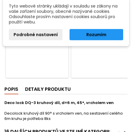
Tyto webové stránky ukládají v souladu se zákony na
Dvojitá svorka pro trubku;
vaše zařízení soubory, obecně nazývané cookies.
průměr: 35 mm; barva: černá.
Odsouhlaste prosím nastavení cookies souborů pro
379 Kč
použití webu.
Přidat do košíku

Podrobné nastavení
Rozumím
Není skladem - na
objednávku
POPIS
DETAILY PRODUKTU
Deco lock DQ-3 kruhový díl, d=6 m, 45°, vrcholem ven
Decolock kruhový díl 90° s vrcholem ven, na sestavení celého
6m kruhu je potřeba 8ks
16 DALŠÍCH PRODUKTŮ VE STEJNÉ KATEGORII: