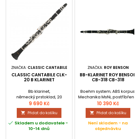
ZNAČKA:
CLASSIC CANTABILE
ZNAČKA:
ROY BENSON
CLASSIC CANTABILE CLK-
BB-KLARINET ROY BENSON
20 B KLARINET
CB-318 CB-318
Bb klarinet,
Boehm system; ABS korpus;
německý prstoklad, 20
Mechanika MsNi, postříbřená;
klapek, 6 prstenů, včetně
18 klapek, 6 brýlí, Eb-zvedák;
9 690 Kč
10 390 Kč
kufru. Ebonitové tělo ve stylu
Hubička, strojek a klobouček-
Přidat do košíku
Přidat do košíku


pravého dřeva.
USA; Mazadlo a protahovací
vytěrák; Lehké pouzdro s

Skladem u dodavatele -
Není skladem - na
garniturou a popruhem na
10-14 dnů
objednávku
záda;