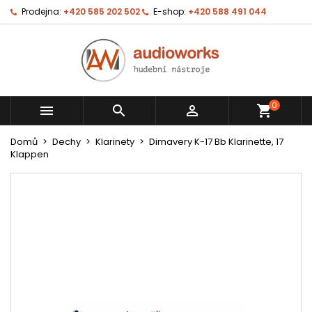
Prodejna:
+420 585 202 502
E-shop:
+420 588 491 044
0



shopping_cart
Domů
Dechy
Klarinety
Dimavery K-17 Bb Klarinette, 17
Klappen