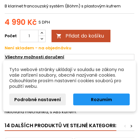
B klarinet francouzský systém (Böhm) s plastovým kufrem
4 990 Kč
S DPH
Přidat do košíku
Počet

Není skladem - na objednávku
Všechny možnosti doručení
Tyto webové stránky ukládají v souladu se zákony na
POPIS
DETAILY PRODUKTU
vaše zařízení soubory, obecně nazývané cookies.
Odsouhlaste prosím nastavení cookies souborů pro
použití webu.
Dimavery K-17, B klarinet, 17 klapek
Podrobné nastavení
Rozumím
B klarinet, francouzský systém (Böhm), 17 klapek, 6 brýlových
kroužků, tělo a ozvučník plast (zdrsněný povrch - imitace dřeva),
niklovaná mechanika, s ABS kufrem.
14 DALŠÍCH PRODUKTŮ VE STEJNÉ KATEGORII:
<
>