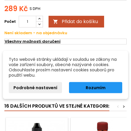
289 Kč
S DPH
Přidat do košíku
Počet

Není skladem - na objednávku
Všechny možnosti doručení
POPIS
DETAILY PRODUKTU
Tyto webové stránky ukládají v souladu se zákony na
vaše zařízení soubory, obecně nazývané cookies.
Odsouhlaste prosím nastavení cookies souborů pro
Líh
použití webu.
99,90%
Podrobné nastavení
Rozumím
- 500ml
-
16 DALŠÍCH PRODUKTŮ VE STEJNÉ KATEGORII:
<
>