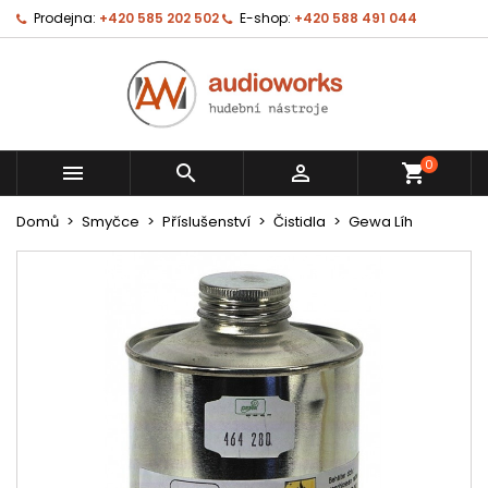
Prodejna:
+420 585 202 502
E-shop:
+420 588 491 044
0



shopping_cart
Domů
Smyčce
Příslušenství
Čistidla
Gewa Líh