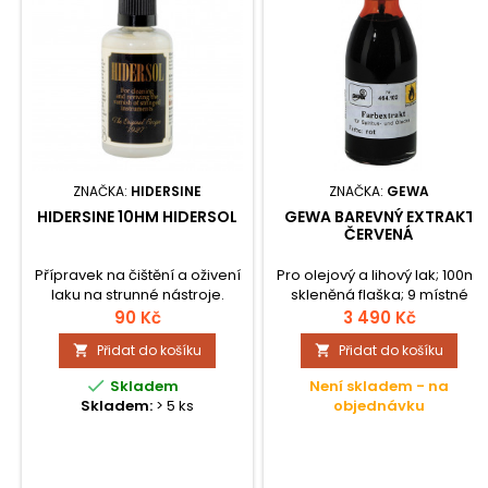
ZNAČKA:
HIDERSINE
ZNAČKA:
GEWA
HIDERSINE 10HM HIDERSOL
GEWA BAREVNÝ EXTRAKT
ČERVENÁ
Přípravek na čištění a oživení
Pro olejový a lihový lak; 100ml
laku na strunné nástroje.
skleněná flaška; 9 místné
Velikost balení je 25 ml.
číslo – balení 1000 ml;
90 Kč
3 490 Kč
Přidat do košíku
Přidat do košíku



Skladem
Není skladem - na
Skladem:
> 5 ks
objednávku