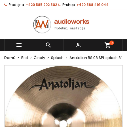
Prodejna:
+420 585 202 502
E-shop:
+420 588 491 044
0



shopping_cart
Domů
Bicí
Činely
Splash
Anatolian BS 08 SPL splash 8”