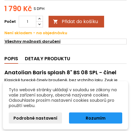
1 790 Kč
S DPH
Přidat do košíku
Počet

Není skladem - na objednávku
Všechny možnosti doručení
POPIS
DETAILY PRODUKTU
Anatolian Baris splash 8" BS 08 SPL - činel
Klasické turecké činely broušené, bez vrchního laku. Zvuk je
frekvenčně i sustainově velmi plný, převládá přitom vřelost a
Tyto webové stránky ukládají v souladu se zákony na
jemnější barevné odstíny především ve výškách. Vhodné pro
vaše zařízení soubory, obecně nazývané cookies.
všechny styly hraní, zejména však tyto činely ocení hráči s
Odsouhlaste prosím nastavení cookies souborů pro
potřebami moderně důrazného, přitom ale dostatečně
použití webu.
senzitivního a dynamického nástroje.
Vlastnosti:
Podrobné nastavení
Rozumím
typ činelu: splash
velikost: 8"