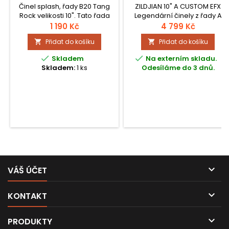
Činel splash, řady B20 Tang
ZILDJIAN 10" A CUSTOM EFX
Rock velikosti 10". Tato řada
Legendární činely z řady A
činelů je určena hráčům, kteří
jsou známy svou verzatilitou,
1 190 Kč
4 799 Kč
hledají vysokou kvalitu
od super tenkých a delikátn…
Přidat do košíku
Přidat do košíku


zpracování a zvuku, který je
přímočarý a barevný. Činely


Skladem
Na externím skladu.
jsou ručně vyráběné z
Skladem:
1 ks
Odesíláme do 3 dnů.
oblíbené slitiny B20 (80 %
mědi, 20 % cínu a stopy
stříbra).

VÁŠ ÚČET

KONTAKT

PRODUKTY