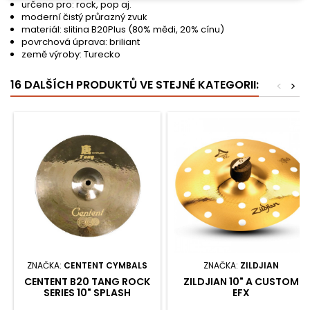
určeno pro: rock, pop aj.
moderní čistý průrazný zvuk
materiál: slitina B20Plus (80% mědi, 20% cínu)
povrchová úprava: briliant
země výroby: Turecko
16 DALŠÍCH PRODUKTŮ VE STEJNÉ KATEGORII:
<
>
ZNAČKA:
CENTENT CYMBALS
ZNAČKA:
ZILDJIAN
CENTENT B20 TANG ROCK
ZILDJIAN 10" A CUSTOM
SERIES 10" SPLASH
EFX