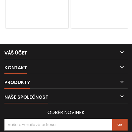
oblíbené slitiny B20 (80 %
mědi, 20 % cínu a stopy
stříbra).

VÁŠ ÚČET

KONTAKT

PRODUKTY

NAŠE SPOLEČNOST
ODBĚR NOVINEK