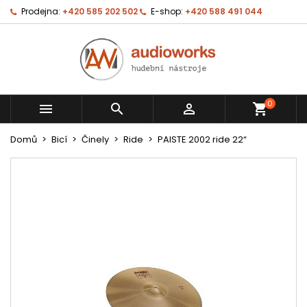
Prodejna:
+420 585 202 502
E-shop:
+420 588 491 044
0



shopping_cart
Domů
Bicí
Činely
Ride
PAISTE 2002 ride 22“