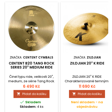
ZNAČKA:
CENTENT CYMBALS
ZNAČKA:
ZILDJIAN
CENTENT B20 TANG ROCK
ZILDJIAN 20" K RIDE
SERIES 20" MEDIUM RIDE
Činel typu ride, velikosti 20",
ZILDJIAN 20" K RIDE
medium, ze série Tang Rock.
Charakterizované temnými
Tato řada činelů Centent B20
podtóny, zvukové dědictví
6 490 Kč
11 690 Kč
Tang je určena hráčům, kteří
řady K odkazuje na staletou
Přidat do košíku
Přidat do košíku


hledají vysokou kvalitu
historii fi…
zpracování a zvuku, který je

Skladem
Není skladem - na
přímočarý a barevný. Řada
Skladem:
4 ks
objednávku
B20 Tang je ručně vyráběná z