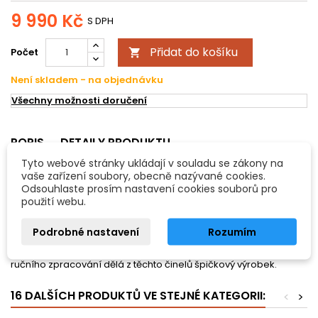
9 990 Kč
S DPH
Přidat do košíku
Počet

Není skladem - na objednávku
Všechny možnosti doručení
POPIS
DETAILY PRODUKTU
Tyto webové stránky ukládají v souladu se zákony na
Činel PAISTE 2002 ride
vaše zařízení soubory, obecně nazývané cookies.
- rozměry: 56cm/22"
Odsouhlaste prosím nastavení cookies souborů pro
- CuSn8 bronz (známý také jako „2002 bronz“)
použití webu.
Tato řada činelů je pro profesionální muzikanty a hudebníky,
Podrobné nastavení
Rozumím
kteří si potrpí na kvalitní zvuk. Je vhodná na všechny hudební
styly. Od rocku, metalu, jazzu až po country. Velmi vysoká kvalita
ručního zpracování dělá z těchto činelů špičkový výrobek.
16 DALŠÍCH PRODUKTŮ VE STEJNÉ KATEGORII:
<
>