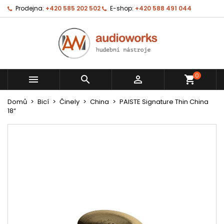
Prodejna:
+420 585 202 502
E-shop:
+420 588 491 044
0



shopping_cart
Domů
Bicí
Činely
China
PAISTE Signature Thin China
18“