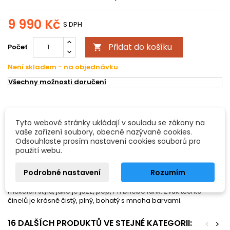
9 990 Kč
S DPH
Přidat do košíku
Počet

Není skladem - na objednávku
Všechny možnosti doručení
POPIS
DETAILY PRODUKTU
Tyto webové stránky ukládají v souladu se zákony na
vaše zařízení soubory, obecně nazývané cookies.
Činel PAISTE Signature thin china
Odsouhlaste prosím nastavení cookies souborů pro
- rozměry: 45cm/18"
použití webu.
- Patented Signature bronz
Podrobné nastavení
Rozumím
Řada Signature je především pro profesionální bubeníky a
nadšence – zvukové specialisty. Stylově se hodí spíše do
měkčích stylů, jako je jazz, pop, r'n'bnebo funk. Zvuk těchto
činelů je krásně čistý, plný, bohatý s mnoha barvami.
16 DALŠÍCH PRODUKTŮ VE STEJNÉ KATEGORII:
<
>