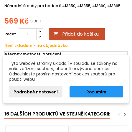
Náhradní šrouby pro bodec č.413850, 413855, 413860, 413865;
569 Kč
S DPH
Přidat do košíku
Počet

Není skladem - na objednávku
Všechny možnosti doručení
Tyto webové stránky ukládají v souladu se zákony na
vaše zařízení soubory, obecně nazývané cookies.
POPIS
DETAILY PRODUKTU
Odsouhlaste prosím nastavení cookies souborů pro
použití webu.
Náhradní šroub pro bodec
Podrobné nastavení
Rozumím
Náhradní šrouby pro bodec č.413850, 413855, 413860, 413865
- nikl
16 DALŠÍCH PRODUKTŮ VE STEJNÉ KATEGORII:
<
>