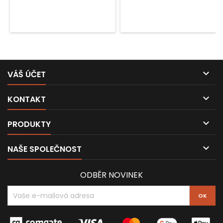

VÁŠ ÚČET

KONTAKT

PRODUKTY

NAŠE SPOLEČNOST
ODBĚR NOVINEK