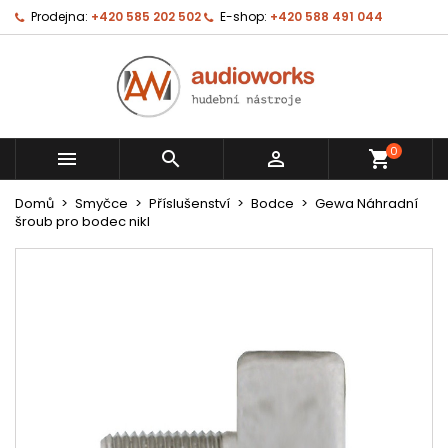
Prodejna:
+420 585 202 502
E-shop:
+420 588 491 044
0



shopping_cart
Domů
Smyčce
Příslušenství
Bodce
Gewa Náhradní
šroub pro bodec nikl