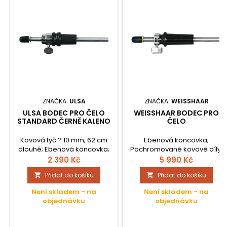
ZNAČKA:
ULSA
ZNAČKA:
WEISSHAAR
ULSA BODEC PRO ČELO
WEISSHAAR BODEC PRO
STANDARD ČERNĚ KALENO
ČELO
Kovová tyč ? 10 mm; 62 cm
Ebenová koncovka;
dlouhé; Ebenová koncovka;
Pochromované kovové díly;
Titanová tyč ? 10 mm; 62 cm
2 390 Kč
5 990 Kč
dlouhé;
Přidat do košíku
Přidat do košíku


Není skladem - na
Není skladem - na
objednávku
objednávku