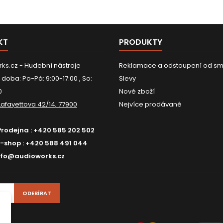
KT
PRODUKTY
ks.cz - Hudební nástroje
Reklamace a odstoupení od sm
 doba: Po-Pá: 9:00-17:00 , So:
Slevy
0
Nové zboží
Lafayettova 42/14, 77900
Nejvíce prodávané
Prodejna :
+420 585 202 502
E-shop :
+420 588 491 044
nfo@audioworks.cz