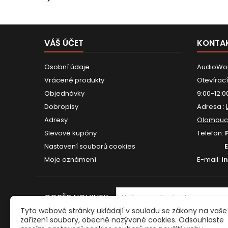
VÁŠ ÚČET
KONTA
Osobní údaje
AudioWor
Vrácené produkty
Otevírací
Objednávky
9:00-12:0
Dobropisy
Adresa :
Adresy
Olomouc
Slevové kupóny
Telefon:
Nastavení souborů cookies
Moje oznámení
E-mail:
i
ODBĚR NOVINEK
Tyto webové stránky ukládají v souladu se zákony na vaše
zařízení soubory, obecně nazývané cookies. Odsouhlaste