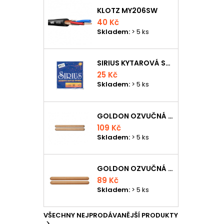
KLOTZ MY206SW
40 Kč
Skladem:
> 5 ks
SIRIUS KYTAROVÁ STRUNA
25 Kč
Skladem:
> 5 ks
GOLDON OZVUČNÁ DŘÍVKA 18 X 200MM
109 Kč
Skladem:
> 5 ks
GOLDON OZVUČNÁ DŘÍVKA 15 X 150MM
89 Kč
Skladem:
> 5 ks
VŠECHNY NEJPRODÁVANĚJŠÍ PRODUKTY
