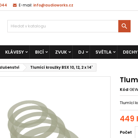
 044
E-mail:
info@audioworks.cz

KLÁVESY
BICÍ
ZVUK
DJ
SVĚTLA
DECHY
slušenství
Tlumící kroužky BSX 10, 12, 2 x 14'
Tlumí
Kód
GEW
Tlumící k
449 
Počet