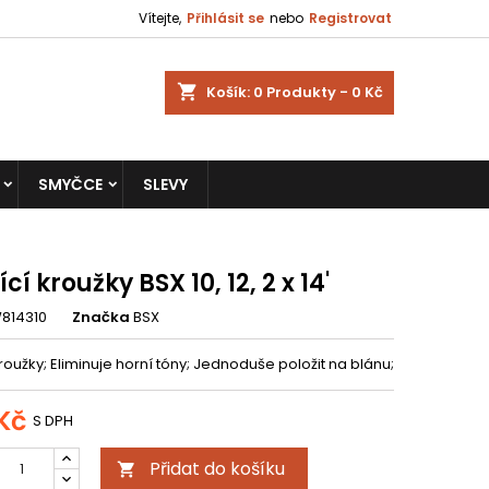
Vítejte,
Přihlásit se
nebo
Registrovat
shopping_cart
Košík:
0
Produkty - 0 Kč
SMYČCE
SLEVY
cí kroužky BSX 10, 12, 2 x 14'
814310
Značka
BSX
roužky; Eliminuje horní tóny; Jednoduše položit na blánu;
Kč
S DPH
Přidat do košíku
