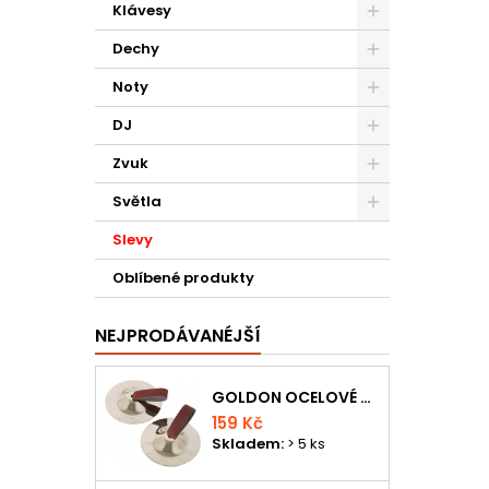
Klávesy
Dechy
Noty
DJ
Zvuk
Světla
Slevy
Oblíbené produkty
NEJPRODÁVANÉJŠÍ
GOLDON OCELOVÉ PRSTOVÉ ČINELKY
159 Kč
Skladem:
> 5 ks