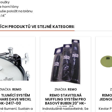
roužky
je horní tóny
uše položit na blánu
x 14''
ŠÍCH PRODUKTŮ VE STEJNÉ KATEGORII:
ZNAČKA:
REMO
ZNAČKA:
REMO
Z
 TLUMÍCÍ SYSTÉM
REMO STAVITELNÁ
REMO
NARE DAVE WECKL
MUFFLING SYSTÉM PRO
JEDNO
HK-2417-00
BASOVÝ BUBEN 20" HK-
MUFF-20
né tlumení; Sustain a
Individuálně nastavitelné; Se
Kevlar P