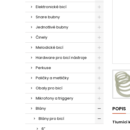
Elektronické bicí
Snare bubny
Jednotlivé bubny
Činely
Melodické bicí
Hardware pro bicí nástroje
Perkuse
Paličky a metličky
Obaly pro bicí
Mikrofony a triggery
POPIS
Blány
Blány pro bicí
Tlumící 
6”