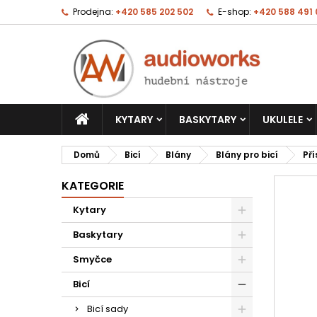
Prodejna:
+420 585 202 502
E-shop:
+420 588 491
KYTARY
BASKYTARY
UKULELE
Domů
Bicí
Blány
Blány pro bicí
Pří
KATEGORIE
Kytary
Baskytary
Smyčce
Bicí
Bicí sady