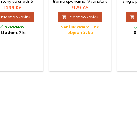
í tóny se snadně
třema sponama; Vyvinuto s
single 
ovatelné; Vyvinuto s
Dave Weckl;
Prodlouž
1 239 Kč
929 Kč
Dave Weckl;
Přidat do košíku
Přidat do košíku



Skladem
Není skladem - na
Skladem:
2 ks
objednávku
S