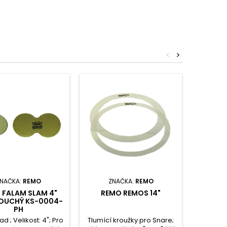
<
>
NAČKA:
REMO
ZNAČKA:
REMO
Z
 FALAM SLAM 4"
REMO REMOS 14"
REMO 
DUCHÝ KS-0004-
DVOJI
PH
ad ; Velikost: 4"; Pro
Tlumící kroužky pro Snare;
Kevlar Pa