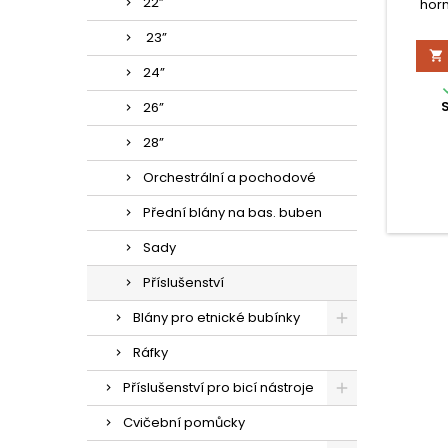
22”
horn
kontrol
23”

24”
26”
28”
Orchestrální a pochodové
Přední blány na bas. buben
Sady
Příslušenství
Blány pro etnické bubínky
Ráfky
Příslušenství pro bicí nástroje
Cvičební pomůcky