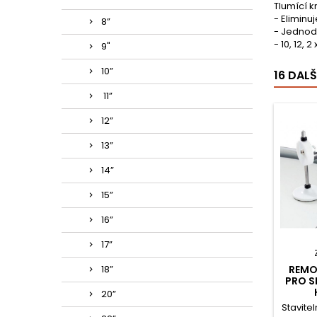
Tlumící k
- Eliminu
8”
- Jednod
- 10, 12, 2 
9"
10”
16 DAL
11”
12”
13”
14”
15”
16”
17”
18”
REMO
PRO S
20”
Stavitel