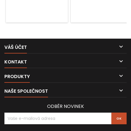

VÁŠ ÚČET

KONTAKT

PRODUKTY

NAŠE SPOLEČNOST
ODBĚR NOVINEK