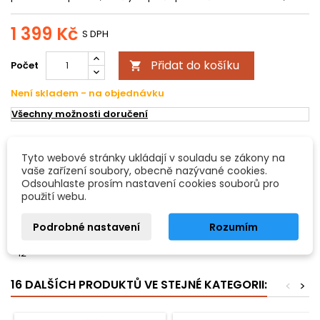
1 399 Kč
S DPH
Přidat do košíku
Počet

Není skladem - na objednávku
Všechny možnosti doručení
POPIS
DETAILY PRODUKTU
Tyto webové stránky ukládají v souladu se zákony na
vaše zařízení soubory, obecně nazývané cookies.
Odsouhlaste prosím nastavení cookies souborů pro
Guma pro cvičení
použití webu.
Dřevěná deska s gumovou plochou pro úder
Podrobné nastavení
Rozumím
- Vhodné pro položení na plochu
- Skvělý doplněk pro cvičení a rozehraní
- 12"
16 DALŠÍCH PRODUKTŮ VE STEJNÉ KATEGORII:
<
>