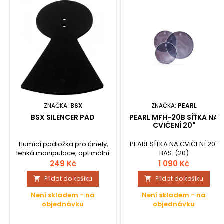
ZNAČKA:
BSX
ZNAČKA:
PEARL
BSX SILENCER PAD
PEARL MFH-20B SÍŤKA NA
CVIČENÍ 20"
Tlumící podložka pro činely,
PEARL SÍŤKA NA CVIČENÍ 20"
lehká manipulace, optimální
BAS. (20)
tlumení.
249 Kč
1 090 Kč
Přidat do košíku
Přidat do košíku


Není skladem - na
Není skladem - na
objednávku
objednávku