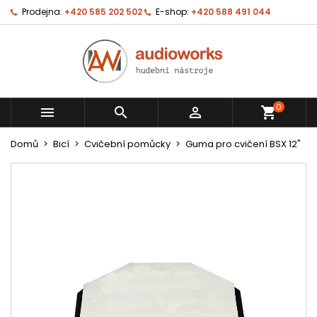
Prodejna:
+420 585 202 502
E-shop:
+420 588 491 044
0



shopping_cart
Domů
Bicí
Cvičební pomůcky
Guma pro cvičení BSX 12"