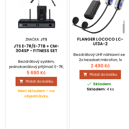
FLANGER LOCOCO LC-
ZNAČKA:
JTS
U13A-2
JTS E-7R/E-7TB + CM-
304SP - FITNESS SET
Bezdrátový UHF náhlavní set,
2x headset mikrofon, 1x
Bezdrátový systém,
přijímač.
2 490 Kč
jednokanálový přijímač E-7R,
kapesní vysílač E-7TB a
5 690 Kč
Přidat do košíku

náhlavní mikrofon CM-304SP.
Přidat do košíku


Skladem
Skladem:
4 ks
Není skladem - na
objednávku