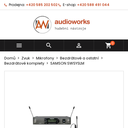
Prodejna:
+420 585 202 502
E-shop:
+420 588 491 044
0



shopping_cart
Domů
Zvuk
Mikrofony
Bezdrátové a ostatní
Bezdrátové komplety
SAMSON SWSYSLM