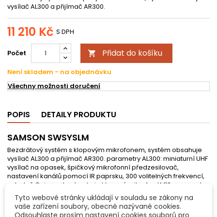
vysílač AL300 a přijímač AR300.
11 210 Kč
S DPH
Přidat do košíku
Počet

Není skladem - na objednávku
Všechny možnosti doručení
POPIS
DETAILY PRODUKTU
SAMSON SWSYSLM
Bezdrátový systém s klopovým mikrofonem, systém obsahuje
vysílač AL300 a přijímač AR300. parametry AL300: miniaturní UHF
vysílač na opasek, špičkový mikrofonní předzesilovač,
nastavení kanálů pomocí IR paprsku, 300 volitelných frekvencí,
ovladač Gain, sada obsahuje klopový mikrofon LM10, parametry
AR300: 300 volitelných frekvencí, automatické skenování a výběr
Tyto webové stránky ukládají v souladu se zákony na
frekvence s nejčistčím přenosem, natavení kanálů pomocí IR
vaše zařízení soubory, obecně nazývané cookies.
paprsku, 2 odnímatelné antény.
Odsouhlaste prosím nastavení cookies souborů pro