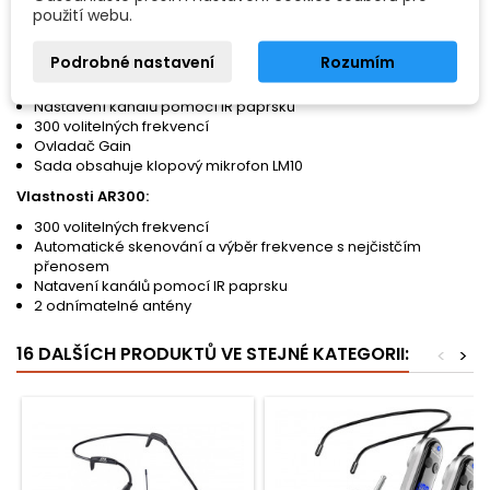
použití webu.
Vlastnosti AL300:
Podrobné nastavení
Rozumím
Miniaturní UHF vysílač na opasek
Špičkový mikrofonní předzesilovač
Nastavení kanálů pomocí IR paprsku
300 volitelných frekvencí
Ovladač Gain
Sada obsahuje klopový mikrofon LM10
Vlastnosti AR300:
300 volitelných frekvencí
Automatické skenování a výběr frekvence s nejčistčím
přenosem
Natavení kanálů pomocí IR paprsku
2 odnímatelné antény
16 DALŠÍCH PRODUKTŮ VE STEJNÉ KATEGORII:
<
>